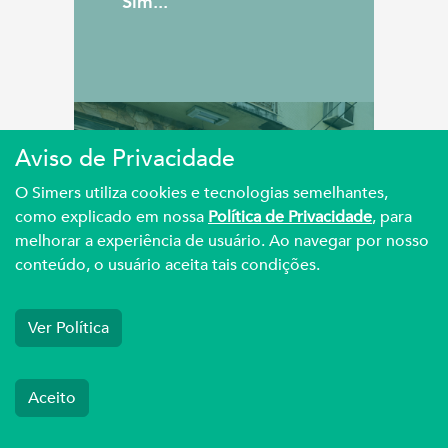
Sim...
Aviso de Privacidade
DEFESA
O Simers utiliza cookies e tecnologias semelhantes,
como explicado em nossa
Política de Privacidade
, para
melhorar a experiência de usuário. Ao navegar por nosso
Simers discute
conteúdo, o usuário aceita tais condições.
capacitação de médicos
da Atençã...
Ver Política
Aceito