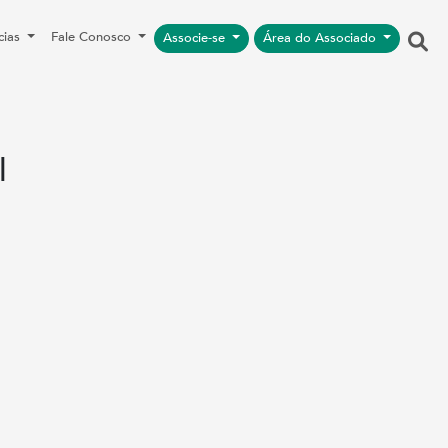
cias
Fale Conosco
Associe-se
Área do Associado
l