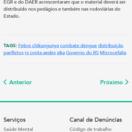
EGR e do DAER acrescentaram que o material deverá ser
distribuído nos pedágios e também nas rodoviárias do
Estado.
TAGS:
Febre chikungunya
combate dengue
distribuição
panfletos
rs conta aedes
zika
Governo do RS
Microcefalia
Anterior
Próximo
Serviços
Canal de Denúncias
Saúde Mental
Código de trabalho