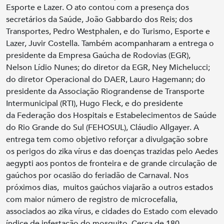
Esporte e Lazer. O ato contou com a presença dos
secretários da Saúde, João Gabbardo dos Reis; dos
Transportes, Pedro Westphalen, e do Turismo, Esporte e
Lazer, Juvir Costella. Também acompanharam a entrega o
presidente da Empresa Gaúcha de Rodovias (EGR),
Nelson Lídio Nunes; do diretor da EGR, Ney Michelucci;
do diretor Operacional do DAER, Lauro Hagemann; do
presidente da Associação Riograndense de Transporte
Intermunicipal (RTI), Hugo Fleck, e do presidente
da Federação dos Hospitais e Estabelecimentos de Saúde
do Rio Grande do Sul (FEHOSUL), Cláudio Allgayer. A
entrega tem como objetivo reforçar a divulgação sobre
os perigos do zika vírus e das doenças trazidas pelo Aedes
aegypti aos pontos de fronteira e de grande circulação de
gaúchos por ocasião do feriadão de Carnaval. Nos
próximos dias, muitos gaúchos viajarão a outros estados
com maior número de registro de microcefalia,
associados ao zika vírus, e cidades do Estado com elevado
índice de infestação do mosquito. Cerca de 180