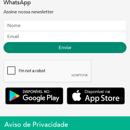
WhatsApp
Assine nossa newsletter
Nome
Email
Enviar
Aviso de Privacidade