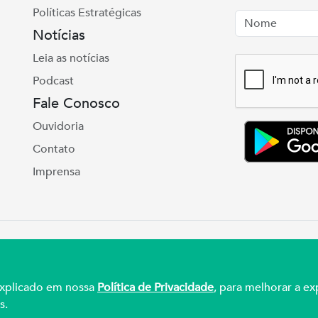
Políticas Estratégicas
Nome
Email
Notícias
Leia as notícias
Podcast
Fale Conosco
Ouvidoria
Contato
Imprensa
e Real, 975 Petrópolis | Porto Alegre | (51) 3027
ul – CNPJ 92.990.498/0001-03
 explicado em nossa
Política de Privacidade
, para melhorar a ex
s.