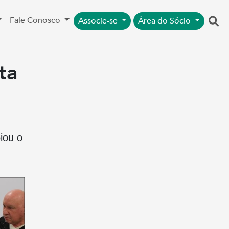
Fale Conosco
Associe-se
Área do Sócio
ta
iou o