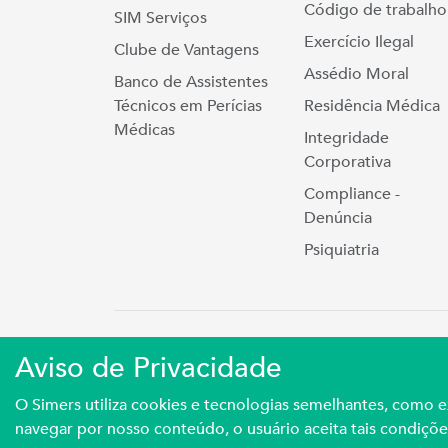
Código de trabalho
SIM Serviços
Exercício Ilegal
Clube de Vantagens
Assédio Moral
Banco de Assistentes
Técnicos em Perícias
Residência Médica
Médicas
Integridade
Corporativa
Compliance -
Denúncia
Psiquiatria
Simers © 2023 | Rua Coronel Cort
Aviso de Privacidade
Sindicato Médico Do Rio Grande Do S
O Simers utiliza cookies e tecnologias semelhantes, como
navegar por nosso conteúdo, o usuário aceita tais condiçõe