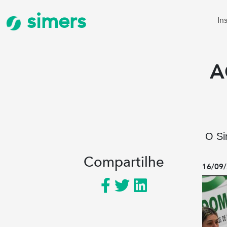
simers
In
A
O Si
Compartilhe
16/09/