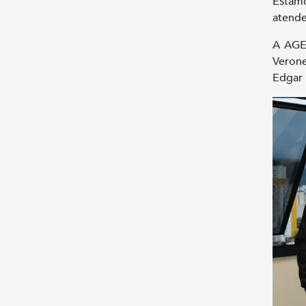
Estamo
atende
A AGE 
Veron
Edgar 