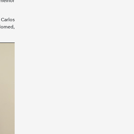
 melhor
 Carlos
domed,