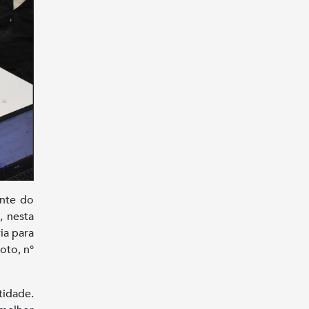
ente do
, nesta
ia para
oto, n°
idade.