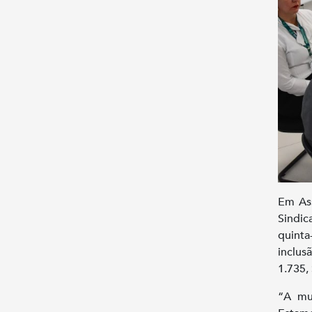
Em Ass
Sindic
quinta
inclus
1.735,
“A mu