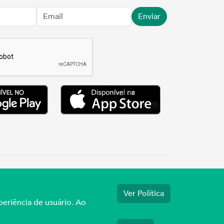
Enviar
.3737
Ver Política
periência de usuário. Ao