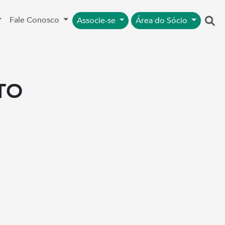
Fale Conosco
Associe-se
Área do Sócio
TO
S