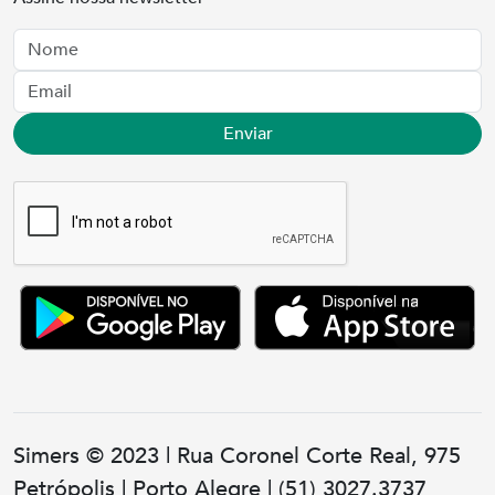
Nome
Email
Enviar
Simers © 2023 | Rua Coronel Corte Real, 975
Petrópolis | Porto Alegre | (51) 3027.3737