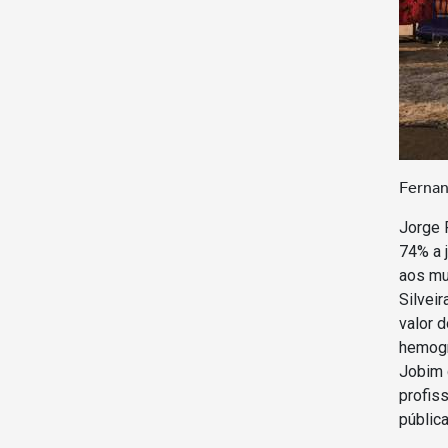
Ferna
Jorge 
74% a j
aos mu
Silvei
valor 
hemogr
Jobim 
profiss
pública