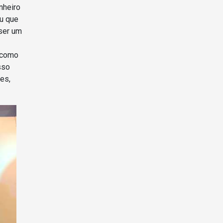
nheiro
ou que
 ser um
 como
sso
es,