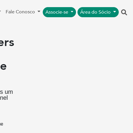
Fale Conosco
Associe-se
Área do Sócio
ers
de
os um
nel
ue