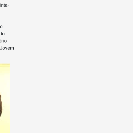
inta-
do
ado
ório
o Jovem