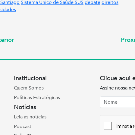
Santiago
Sistema Único de Saúde SUS
debate
direitos
sidades
erior
Pró
Institucional
Clique aqui 
Quem Somos
Assine nossa ne
Políticas Estratégicas
Nome
Email
Notícias
Leia as notícias
Podcast