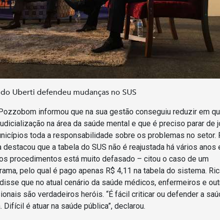
ndo Uberti defendeu mudanças no SUS
Pozzobom informou que na sua gestão conseguiu reduzir em q
udicialização na área da saúde mental e que é preciso parar de j
nicípios toda a responsabilidade sobre os problemas no setor. 
ra destacou que a tabela do SUS não é reajustada há vários anos 
dos procedimentos está muito defasado – citou o caso de um
ama, pelo qual é pago apenas R$ 4,11 na tabela do sistema. Ri
disse que no atual cenário da saúde médicos, enfermeiros e ou
ionais são verdadeiros heróis. “É fácil criticar ou defender a sa
. Difícil é atuar na saúde pública”, declarou.