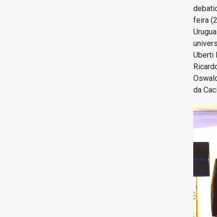
debatid
feira 
Urugua
univers
Uberti
Ricard
Oswald
da Cac