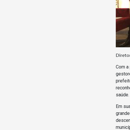
Direto
Com a 
gestor
prefei
reconh
saúde
Em sua
grande
descen
municíp