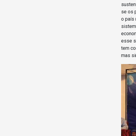
susten
se os 
o país
sistem
econom
esse s
tem co
mas si