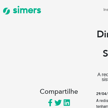
simers
In
Di
S
A re
si
Compartilhe
29/04/
A redi
tenham