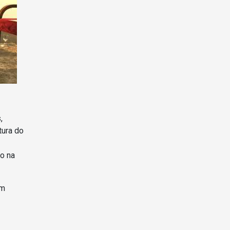
,
tura do
o na
um