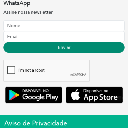
WhatsApp
Assine nossa newsletter
Nome
Email
Enviar
Aviso de Privacidade