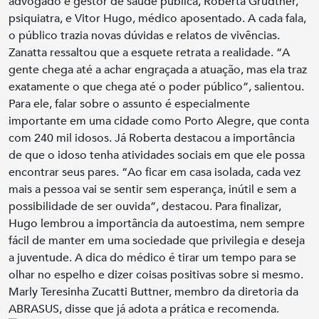
advogado e gestor de saúde pública, Roberta Grudtner,
psiquiatra, e Vitor Hugo, médico aposentado. A cada fala,
o público trazia novas dúvidas e relatos de vivências.
Zanatta ressaltou que a esquete retrata a realidade. “A
gente chega até a achar engraçada a atuação, mas ela traz
exatamente o que chega até o poder público”, salientou.
Para ele, falar sobre o assunto é especialmente
importante em uma cidade como Porto Alegre, que conta
com 240 mil idosos. Já Roberta destacou a importância
de que o idoso tenha atividades sociais em que ele possa
encontrar seus pares. “Ao ficar em casa isolada, cada vez
mais a pessoa vai se sentir sem esperança, inútil e sem a
possibilidade de ser ouvida”, destacou. Para finalizar,
Hugo lembrou a importância da autoestima, nem sempre
fácil de manter em uma sociedade que privilegia e deseja
a juventude. A dica do médico é tirar um tempo para se
olhar no espelho e dizer coisas positivas sobre si mesmo.
Marly Teresinha Zucatti Buttner, membro da diretoria da
ABRASUS, disse que já adota a prática e recomenda.