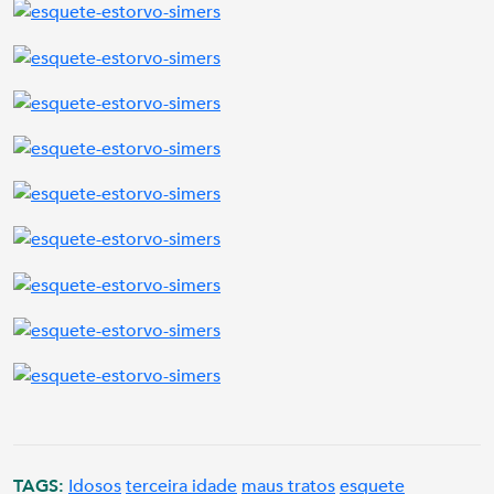
TAGS:
Idosos
terceira idade
maus tratos
esquete