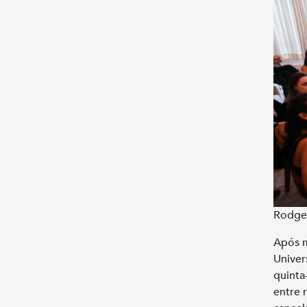
Rodge
Após m
Univer
quinta
entre 