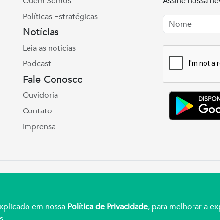
Quem Somos
Assine nossa ne
Políticas Estratégicas
Nome
Email
Notícias
Leia as notícias
Podcast
Fale Conosco
Ouvidoria
Contato
Imprensa
e Real, 975 Petrópolis | Porto Alegre | (51) 3027
ul – CNPJ 92.990.498/0001-03
 explicado em nossa
Política de Privacidade
, para melhorar a ex
s.