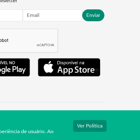
wsletter
Enviar
.3737
Ver Política
periência de usuário. Ao