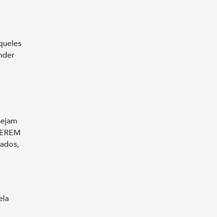
queles
nder
sejam
 CEREM
ados,
ela