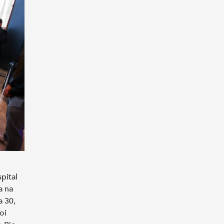
pital
a na
a 30,
oi