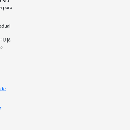
o Rio
a para
adual
HU já
as
 de
e