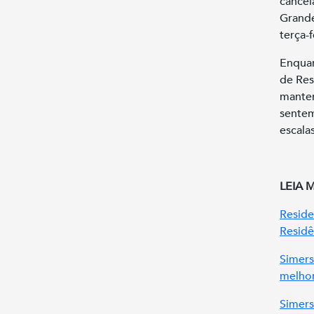
cancel
Grande
terça-f
Enquan
de Res
manter
sentem
escala
LEIA 
Reside
Residê
Simers
melhor
Simers