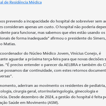
al de Residência Médica
os prevendo a incapacidade do hospital de sobreviver sem a
es consideram apenas um custo. O hospital não poderia depe
idente para funcionar, mas sabemos que eles estão usando os
sionais de forma inadequada” afirmou o presidente do Simers,
o Matias.
 coordenador do Núcleo Médico Jovem, Vinícius Conejo, é
ante aguardar a próxima terça-feira para que novas decisões 
as. “É preciso entender o parecer da AELBRA e também do
ue possamos dar continuidade, com estes retornos document
versas”.
momento, aderiram ao movimento os residentes de pediatria,
ologia, cirurgia geral, otorrinolaringologia, ginecologia e
rícia. Desde dezembro de 2024, a gestão do hospital é feita p
iação Saúde em Movimento (ASM).