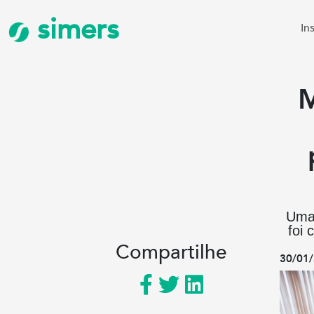
simers
In
M
Uma 
foi 
Compartilhe
30/01/