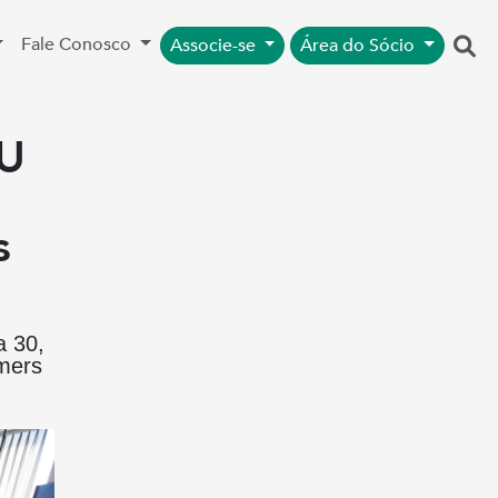
Fale Conosco
Associe-se
Área do Sócio
HU
s
a 30,
imers