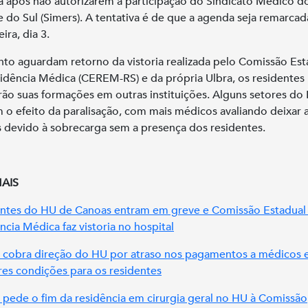
a após não autorizarem a participação do Sindicato Médico d
 do Sul (Simers). A tentativa é de que a agenda seja remarcad
eira, dia 3.
to aguardam retorno da vistoria realizada pelo Comissão Est
idência Médica (CEREM-RS) e da própria Ulbra, os residentes
ão suas formações em outras instituições. Alguns setores do 
 o efeito da paralisação, com mais médicos avaliando deixar 
s devido à sobrecarga sem a presença dos residentes.
MAIS
ntes do HU de Canoas entram em greve e Comissão Estadual
ncia Médica faz vistoria no hospital
 cobra direção do HU por atraso nos pagamentos a médicos 
es condições para os residentes
 pede o fim da residência em cirurgia geral no HU à Comissão