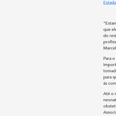
Estadu
“Estam
que el
do res
profis
Marcel
Para o
import
tomad
para q
às con
Até o 
neonat
obstet
Assoc