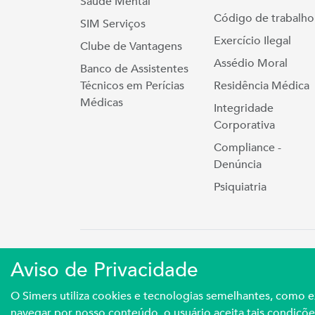
Saúde Mental
Código de trabalho
SIM Serviços
Exercício Ilegal
Clube de Vantagens
Assédio Moral
Banco de Assistentes
Técnicos em Perícias
Residência Médica
Médicas
Integridade
Corporativa
Compliance -
Denúncia
Psiquiatria
Simers © 2023 | Rua Coronel Cort
Aviso de Privacidade
Sindicato Médico Do Rio Grande Do S
O Simers utiliza cookies e tecnologias semelhantes, como
navegar por nosso conteúdo, o usuário aceita tais condiçõe