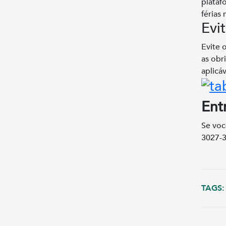
plataf
férias
Evi
Evite 
as obr
aplicá
Ent
Se voc
3027-3
TAGS: