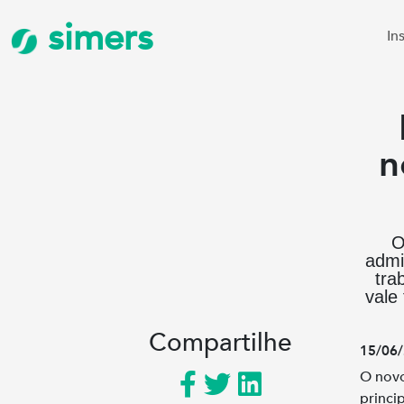
simers
In
n
O
admi
tra
vale
Compartilhe
15/06/
O novo
princi