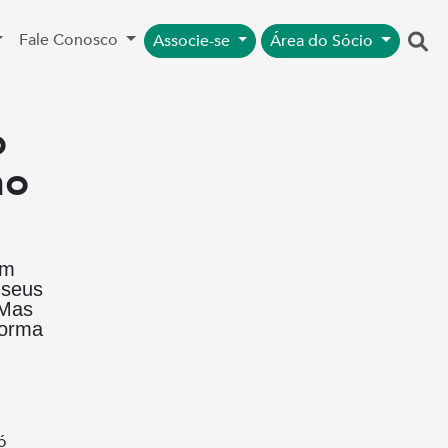
Fale Conosco
Associe-se
Área do Sócio
o
no
am
 seus
 Mas
forma
ó