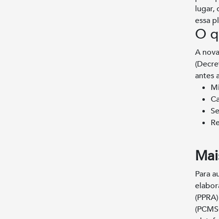
lugar,
essa p
O q
A nova
(Decre
antes 
Mi
Ca
Se
Re
Mai
Para a
elabor
(PPRA)
(PCMS