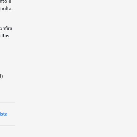
nto e
 multa.
onfira
ltas
1)
ista