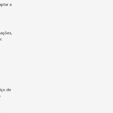
aptar a
l
gações,
s:
viço de
s