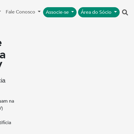
Fale Conosco
Associe-se
Área do Sócio
e
a
V
ia
tuam na
V)
ifícia