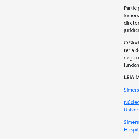
Partic
Simers
direto
jurídi
O Sind
teria 
negoci
fundam
LEIA 
Simers
Núcleo
Univer
Simers
Hospit