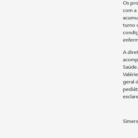
Os pro
com a 
acumul
turno 
condiç
enferm
A dire
acompa
Saúde.
Valéri
geral 
pediát
esclar
Simers