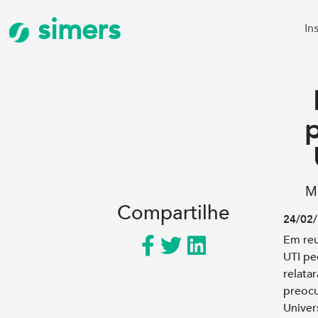
simers
In
M
Compartilhe
24/02/
Em reu
UTI pe
relata
preocu
Univer