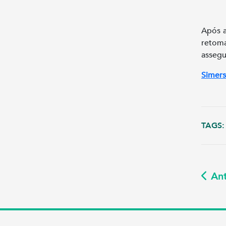
Após a
retom
assegu
Simers
TAGS:
Ant