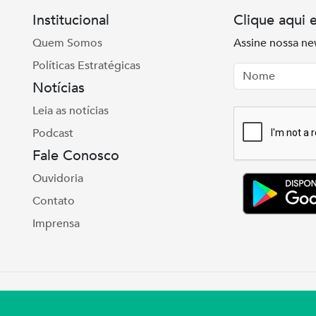
Institucional
Clique aqui 
Quem Somos
Assine nossa ne
Políticas Estratégicas
Nome
Email
Notícias
Leia as notícias
Podcast
Fale Conosco
Ouvidoria
Contato
Imprensa
e Real, 975 Petrópolis | Porto Alegre | (51) 3027