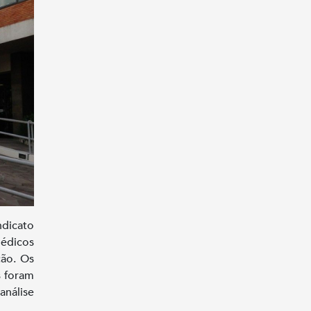
ndicato
édicos
ção. Os
s foram
análise