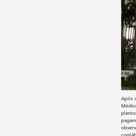
Após u
Médic
planto
pagame
observ
contábi