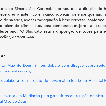
tora do Simers, Ana Coronel, informou que a direção do h
ece o erro sistêmico em cinco rubricas, defende que não 
o de salários, apenas “adequação à base correta”, conforme
vo, além de afirmar que, para compensar, majorou a hora-
este ano. “O Sindicato está à disposição de vocês para s
ação”, garantiu Ana.
AIS:
pital Mãe de Deus: Simers debate com direção sobre redu
s em gratificações;
rs colabora com projeto de nova maternidade do Hospital
rs avança em Mediação para garantir recontratação de obste
al Mãe de Deus.