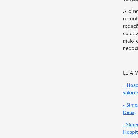
A dire
reconh
reduçã
coleti
maio d
negoci
LEIA M
- Hos
valore
- Sime
Deus;
- Sime
Hospit