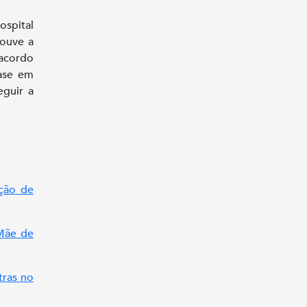
ospital
houve a
 acordo
base em
eguir a
ção de
 Mãe de
tras no