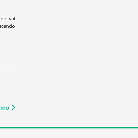
ers vai
scando
.
ximo