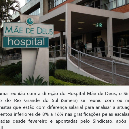
ma reunião com a direção do Hospital Mãe de Deus, o Si
o do Rio Grande do Sul (Simers) se reuniu com os m
nistas que estão com diferença salarial para analisar a situa
ntos inferiores de 8% a 16% nas gratificações pelas escala
adas desde fevereiro e apontadas pelo Sindicato, após 
l.