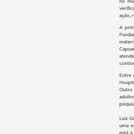
no mun
verifi
ação, 
A prim
Fundaç
matern
Capua
atende
contín
Entre 
Hospit
Outro 
adulto
psiqui
Luiz G
uma es
está à