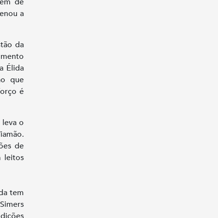
Além de
denou a
stão da
dimento
a Élida
ão que
forço é
 leva o
Viamão.
ções de
 leitos
ada tem
 Simers
ndições