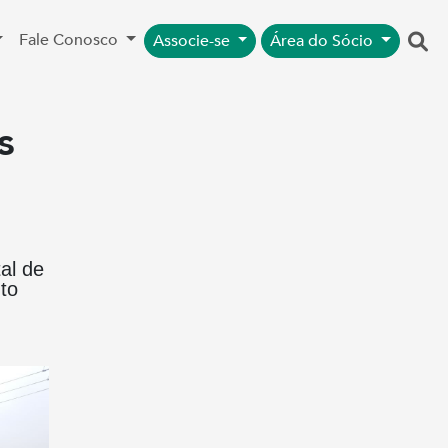
Fale Conosco
Associe-se
Área do Sócio
s
al de
to