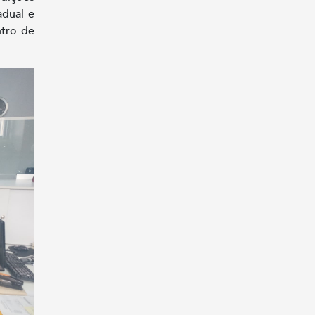
adual e
ntro de