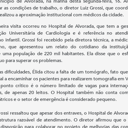
icípio de Alvorada, na manhã desta segunda-feira, 16. 
car as condições de trabalho, o diretor Luiz Grossi, que coor
realizou a aproximação institucional com médicos da cidade.
eira visita ocorreu no Hospital de Alvorada, que tem a ge
ão Universitária de Cardiologia e é referência no aten
o infantil. Grossi foi recebido pela diretora técnica, a médic
no, que apresentou um relato do cotidiano da instituiç
 uma população de 220 mil habitantes. Ela disse que o es
uo para superar os problemas.
as dificuldades, Élida citou a falta de um tomógrafo, fato que
al a encaminhar os pacientes para realizarem tomografia em 
ponto crítico é o número limitado de vagas para interna
s, de apenas 20 leitos. O Hospital também não conta com
átricos e o setor de emergência é considerado pequeno.
rossi ressaltou que apesar dos entraves, o Hospital de Alvor
trutura razoável de atendimento. O diretor afirmou que o
 disposição para colaborar no projeto de melhorias das co