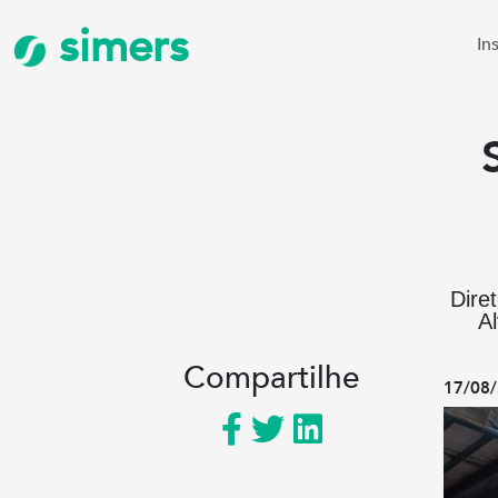
simers
In
Dire
A
Compartilhe
17/08/