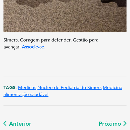
Simers. Coragem para defender. Gestão para
avançar!
Associe-se.
TAGS:
Médicos
Núcleo de Pediatria do Simers
Medicina
alimentação saudável
Anterior
Próximo