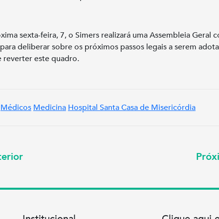
xima sexta-feira, 7, o Simers realizará uma Assembleia Geral 
para deliberar sobre os próximos passos legais a serem adot
e reverter este quadro.
Médicos
Medicina
Hospital Santa Casa de Misericórdia
erior
Pró
Institucional
Clique aqui 