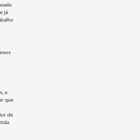
ravado
e já
abalho
lexos
a
s, a
ar que
ior de
itida