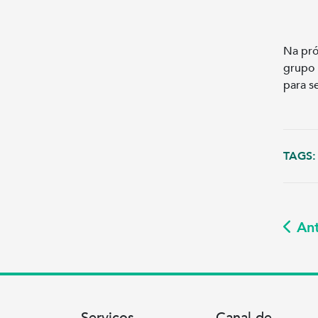
Na pró
grupo 
para s
TAGS:
Ant
Serviços
Canal de