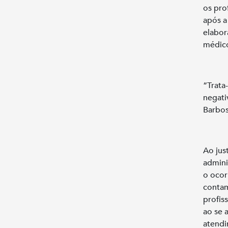
os pro
após a
elabor
médic
“Trata
negati
Barbos
Ao jus
admini
o ocor
contam
profis
ao se 
atendi