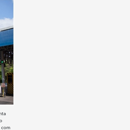
nta
to
e com