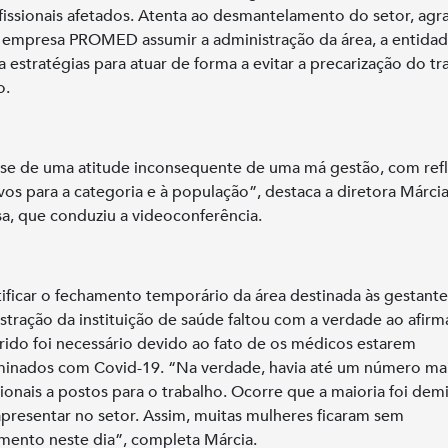
fissionais afetados. Atenta ao desmantelamento do setor, ag
 empresa PROMED assumir a administração da área, a entidad
a estratégias para atuar de forma a evitar a precarização do tr
o.
-se de uma atitude inconsequente de uma má gestão, com ref
vos para a categoria e à população”, destaca a diretora Márci
a, que conduziu a videoconferência.
tificar o fechamento temporário da área destinada às gestante
stração da instituição de saúde faltou com a verdade ao afirm
rido foi necessário devido ao fato de os médicos estarem
inados com Covid-19. “Na verdade, havia até um número ma
sionais a postos para o trabalho. Ocorre que a maioria foi dem
apresentar no setor. Assim, muitas mulheres ficaram sem
mento neste dia”, completa Márcia.