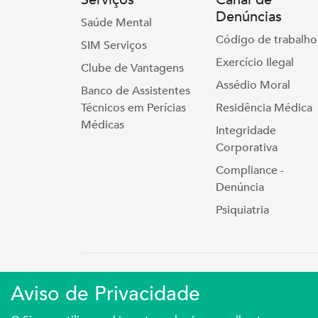
Denúncias
Saúde Mental
Código de trabalho
SIM Serviços
Exercício Ilegal
Clube de Vantagens
Assédio Moral
Banco de Assistentes
Técnicos em Perícias
Residência Médica
Médicas
Integridade
Corporativa
Compliance -
Denúncia
Psiquiatria
Simers © 2023 | Rua Coronel Cort
Aviso de Privacidade
Sindicato Médico Do Rio Grande Do S