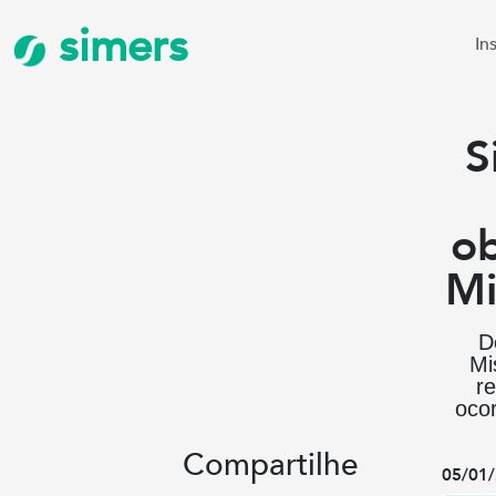
simers
In
S
ob
Mi
D
Mi
re
oco
Compartilhe
05/01/