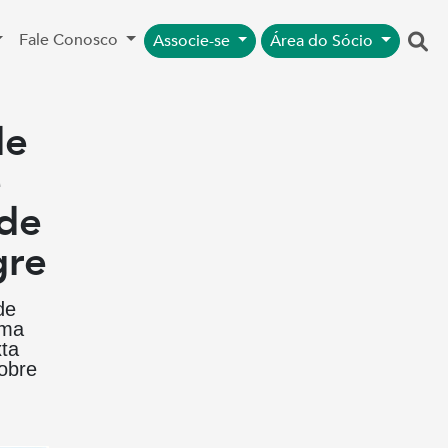
Fale Conosco
Associe-se
Área do Sócio
de
e
 de
gre
de
uma
xta
obre