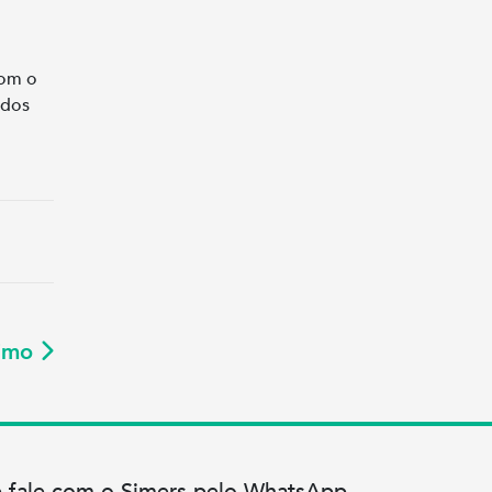
com o
ados
ximo
e fale com o Simers pelo WhatsApp