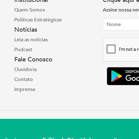
Quem Somos
Assine nossa ne
Políticas Estratégicas
Nome
Email
Notícias
Leia as notícias
Podcast
Fale Conosco
Ouvidoria
Contato
Imprensa
e Real, 975 Petrópolis | Porto Alegre | (51) 3027
ul – CNPJ 92.990.498/0001-03