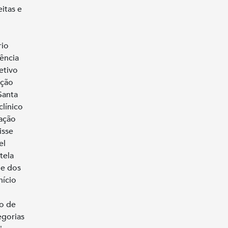
itas e
rio
rência
etivo
ação
Santa
línico
uação
isse
el
tela
de dos
nício
o de
egorias