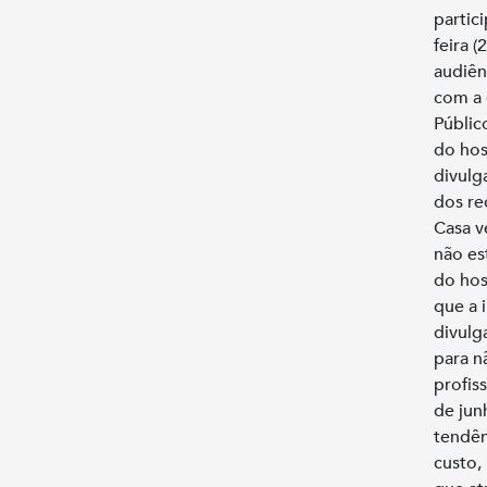
partic
feira (
audiên
com a 
Públic
do hos
divulg
dos re
Casa v
não es
do hos
que a 
divulg
para nã
profis
de jun
tendên
custo,