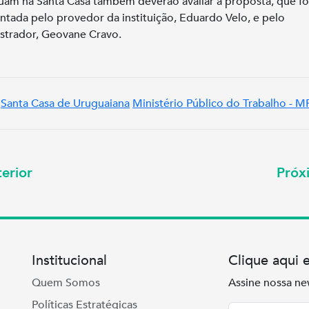
uam na Santa Casa também deverão avaliar a proposta, que fo
ntada pelo provedor da instituição, Eduardo Velo, e pelo
strador, Geovane Cravo.
Santa Casa de Uruguaiana
Ministério Público do Trabalho - M
erior
Pró
Institucional
Clique aqui 
Quem Somos
Assine nossa ne
Políticas Estratégicas