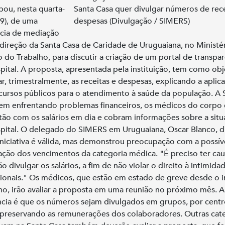
ipou, nesta quarta-
Santa Casa quer divulgar números de rece
29), de uma
despesas (Divulgação / SIMERS)
cia de mediação
direção da Santa Casa de Caridade de Uruguaiana, no Ministé
o do Trabalho, para discutir a criação de um portal de transpa
pital. A proposta, apresentada pela instituição, tem como obj
ar, trimestralmente, as receitas e despesas, explicando a aplic
cursos públicos para o atendimento à saúde da população. A 
em enfrentando problemas financeiros, os médicos do corpo c
tão com os salários em dia e cobram informações sobre a sit
pital. O delegado do SIMERS em Uruguaiana, Oscar Blanco, d
iniciativa é válida, mas demonstrou preocupação com a possív
ação dos vencimentos da categoria médica. "É preciso ter cau
o divulgar os salários, a fim de não violar o direito à intimida
sionais." Os médicos, que estão em estado de greve desde o i
ho, irão avaliar a proposta em uma reunião no próximo mês. A
cia é que os números sejam divulgados em grupos, por centr
 preservando as remunerações dos colaboradores. Outras cat