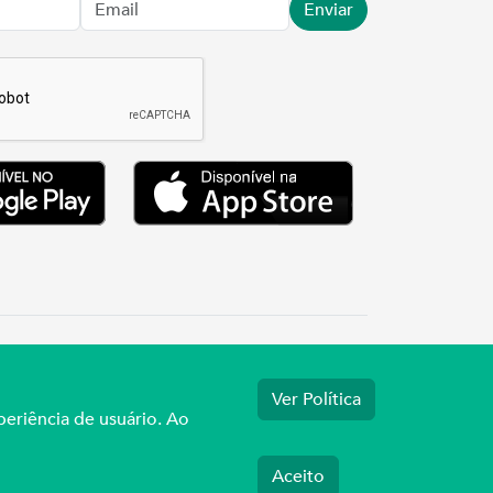
Enviar
.3737
Ver Política
periência de usuário. Ao
Aceito