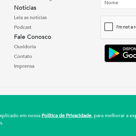
Nome
Email
Notícias
Leia as notícias
Podcast
Fale Conosco
Ouvidoria
Contato
Imprensa
e Real, 975 Petrópolis | Porto Alegre | (51) 3027
ul – CNPJ 92.990.498/0001-03
 explicado em nossa
Política de Privacidade
, para melhorar a ex
s.