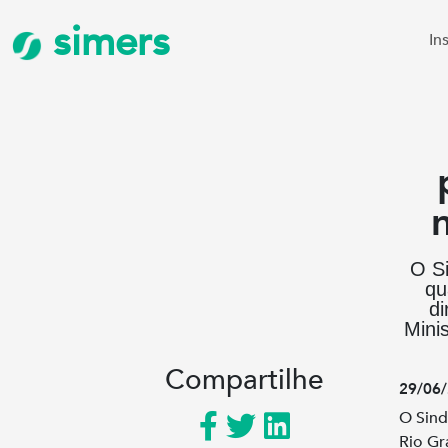
simers
In
O Si
qu
di
Minis
Compartilhe
29/06/
O Sind
Rio Gr