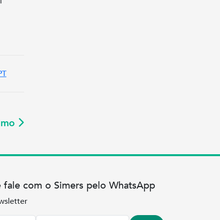
i
PT
ximo
e fale com o Simers pelo WhatsApp
wsletter