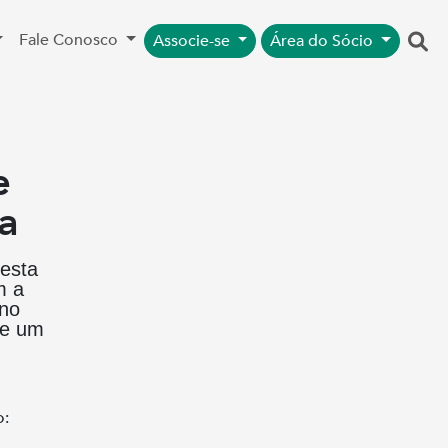
Fale Conosco
Associe-se
Área do Sócio
e
a
nesta
m a
 no
 de um