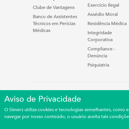
Exercício Ilegal
Clube de Vantagens
Assédio Moral
Banco de Assistentes
Técnicos em Perícias
Residência Médica
Médicas
Integridade
Corporativa
Compliance -
Denúncia
Psiquiatria
Simers © 2023 | Rua Coronel Cort
Aviso de Privacidade
Sindicato Médico Do Rio Grande Do S
O Simers utiliza cookies e tecnologias semelhantes, como
navegar por nosso conteúdo, o usuário aceita tais condiçõe