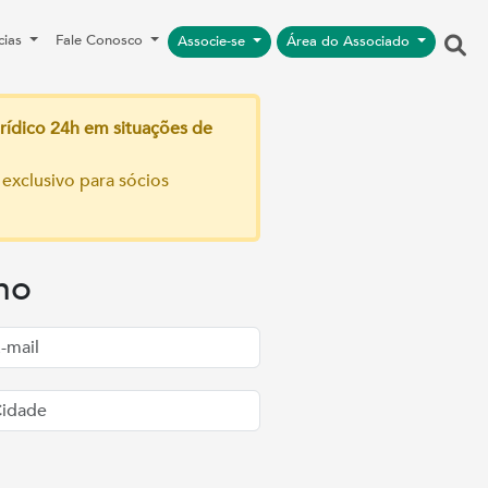
cias
Fale Conosco
Associe-se
Área do Associado
rídico 24h em situações de
 exclusivo para sócios
ho