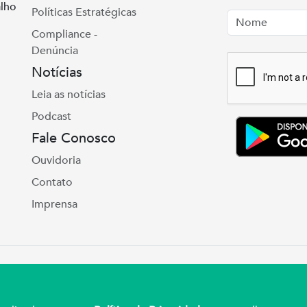
lho
Políticas Estratégicas
Nome
Email
Compliance -
Denúncia
Notícias
Leia as notícias
Podcast
Fale Conosco
Ouvidoria
Contato
Imprensa
te Real, 975 Petrópolis | Porto Alegre | (51) 302
ul – CNPJ 92.990.498/0001-03