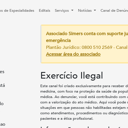
os de Especialidades
Editais
Serviços
Notícias
Canal de Denún
Associado Simers conta com suporte ju
emergência
Plantão Jurídico: 0800 510 2569 - Canal
Acessar área do associado
es
Exercício Ilegal
stá
Este canal foi criado exclusivamente para receber d
medicina, com foco na proteção da saúde da popul
médica. Ao denunciar, você está contribuindo com 
com a valorização do ato médico. Aqui você pode r
lo
situações em que pessoas não habilitadas estejam r
como atendimentos, procedimentos ou diagnóstico
pacientes e a ética profissional.
 ao