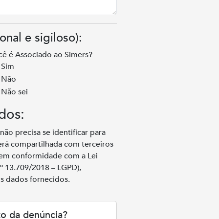
nal e sigiloso):
cê é Associado ao Simers?
Sim
Não
Não sei
dos:
não precisa se identificar para
erá compartilhada com terceiros
á em conformidade com a Lei
nº 13.709/2018 – LGPD),
os dados fornecidos.
o da denúncia?