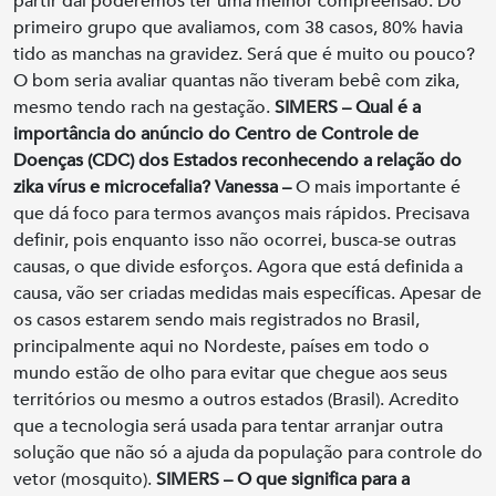
partir daí poderemos ter uma melhor compreensão. Do
primeiro grupo que avaliamos, com 38 casos, 80% havia
tido as manchas na gravidez. Será que é muito ou pouco?
O bom seria avaliar quantas não tiveram bebê com zika,
mesmo tendo rach na gestação.
SIMERS –
Qual é a
importância do anúncio do Centro de Controle de
Doenças (CDC) dos Estados reconhecendo a relação do
zika vírus e microcefalia?
Vanessa –
O mais importante é
que dá foco para termos avanços mais rápidos. Precisava
definir, pois enquanto isso não ocorrei, busca-se outras
causas, o que divide esforços. Agora que está definida a
causa, vão ser criadas medidas mais específicas. Apesar de
os casos estarem sendo mais registrados no Brasil,
principalmente aqui no Nordeste, países em todo o
mundo estão de olho para evitar que chegue aos seus
territórios ou mesmo a outros estados (Brasil). Acredito
que a tecnologia será usada para tentar arranjar outra
solução que não só a ajuda da população para controle do
vetor (mosquito).
SIMERS – O que significa para a