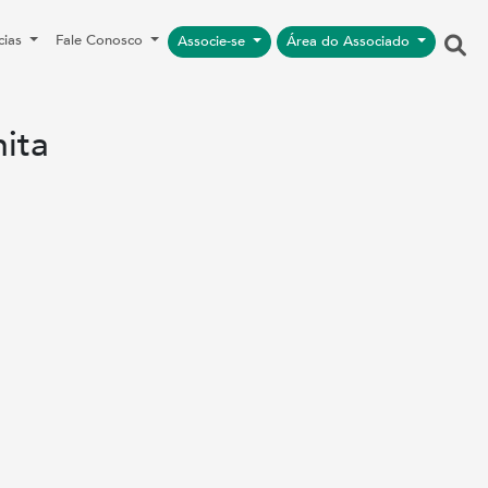
cias
Fale Conosco
Associe-se
Área do Associado
ita