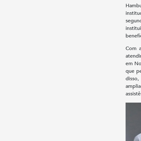
Hambu
instit
segund
instit
benefí
Com a 
atendi
em Nov
que pe
disso
amplia
assist