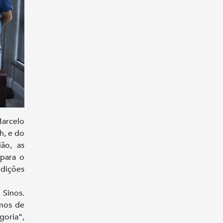
arcelo
h, e do
ião, as
 para o
ndições
Sinos.
rmos de
goria”,