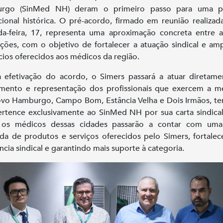
rgo (SinMed NH) deram o primeiro passo para uma pa
ucional histórica. O pré-acordo, firmado em reunião realizad
a-feira, 17, representa uma aproximação concreta entre 
uições, com o objetivo de fortalecer a atuação sindical e amp
cios oferecidos aos médicos da região.
efetivação do acordo, o Simers passará a atuar diretam
mento e representação dos profissionais que exercem a m
o Hamburgo, Campo Bom, Estância Velha e Dois Irmãos, ter
rtence exclusivamente ao SinMed NH por sua carta sindica
, os médicos dessas cidades passarão a contar com um
da de produtos e serviços oferecidos pelo Simers, fortale
ência sindical e garantindo mais suporte à categoria.