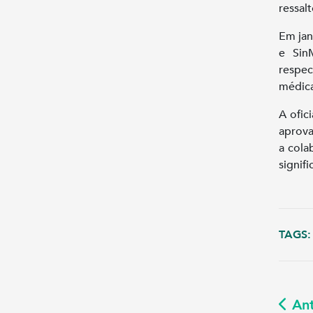
ressal
Em jan
e Sin
respec
médica
A ofic
aprova
a cola
signif
TAGS:
Ant