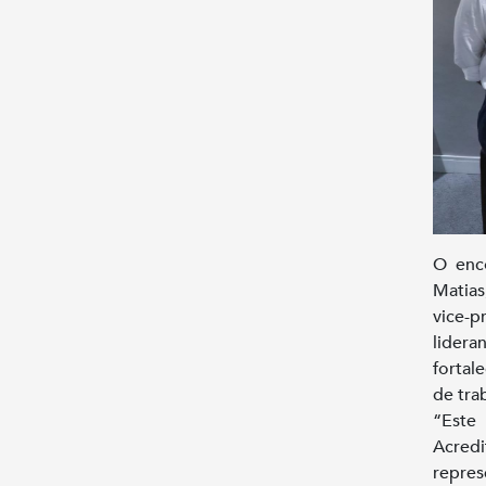
O enc
Matias
vice-p
lidera
fortal
de tra
“Este
Acredi
repres