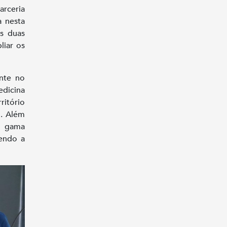
rceria
a nesta
as duas
liar os
ente no
edicina
ritório
l. Além
a gama
cendo a