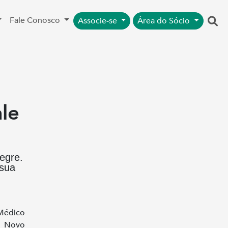
Fale Conosco
Associe-se
Área do Sócio
le
egre.
 sua
 Médico
e Novo