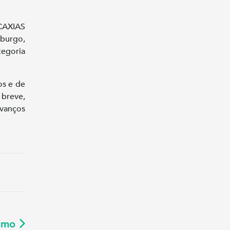
DCAXIAS
burgo,
tegoria
os e de
 breve,
avanços
ximo