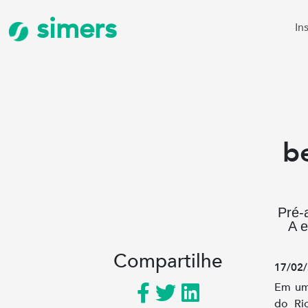
simers
In
b
Pré-
A e
Compartilhe
17/02/
Em um 
do Ri