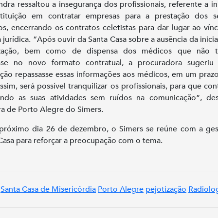
ndra ressaltou a insegurança dos profissionais, referente a ini
stituição em contratar empresas para a prestação dos se
s, encerrando os contratos celetistas para dar lugar ao vínc
 jurídica. “Após ouvir da Santa Casa sobre a ausência da inicia
ização, bem como de dispensa dos médicos que não 
esse no novo formato contratual, a procuradora sugeriu
uição repassasse essas informações aos médicos, em um praz
Assim, será possível tranquilizar os profissionais, para que co
endo as suas atividades sem ruídos na comunicação”, des
ra de Porto Alegre do Simers.
próximo dia 26 de dezembro, o Simers se reúne com a ge
Casa para reforçar a preocupação com o tema.
Santa Casa de Misericórdia
Porto Alegre
pejotização
Radiolo