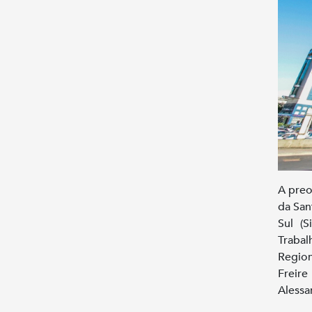
A preo
da San
Sul (S
Trabal
Region
Freir
Alessa