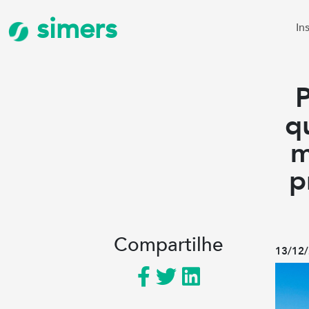
simers
In
q
m
p
Compartilhe
13/12/