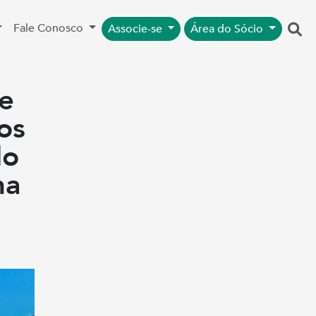
Fale Conosco
Associe-se
Área do Sócio
e
os
do
na