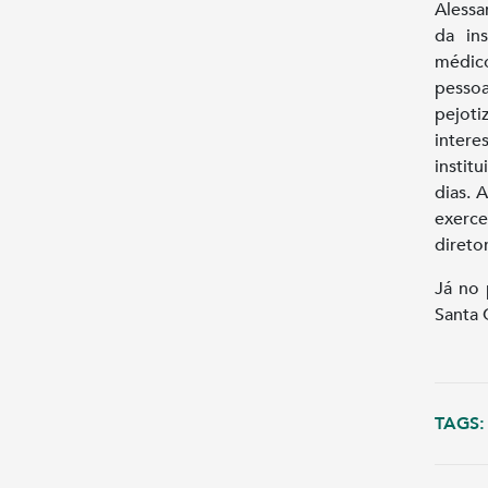
Alessa
da in
médico
pessoa
pejot
inter
instit
dias. 
exerc
direto
Já no 
Santa 
TAGS: