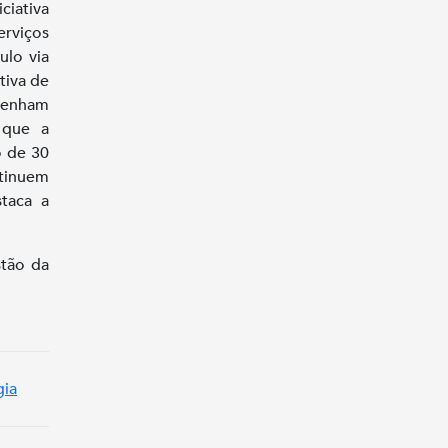
ciativa
rviços
ulo via
tiva de
tenham
 que a
o de 30
ntinuem
taca a
stão da
gia