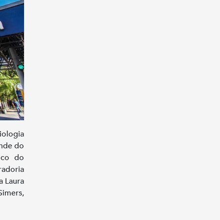
iologia
ande do
lico do
radoria
a Laura
imers,