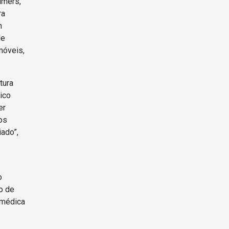
imers,
ra
m
de
móveis,
tura
ico
er
os
ado”,
o
o de
 médica