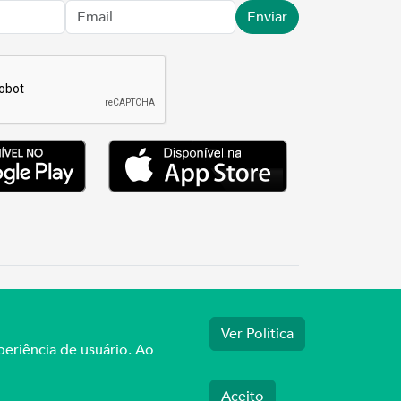
Enviar
.3737
Ver Política
periência de usuário. Ao
Aceito