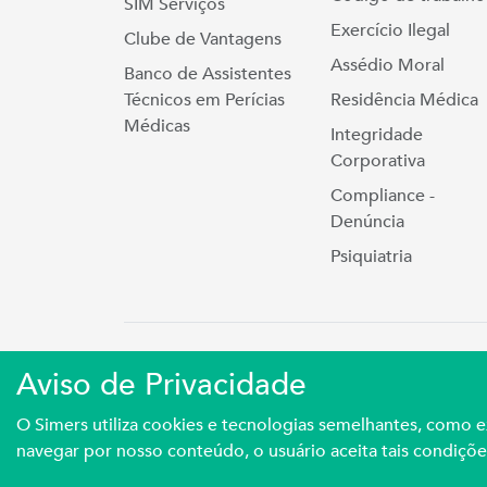
SIM Serviços
Exercício Ilegal
Clube de Vantagens
Assédio Moral
Banco de Assistentes
Técnicos em Perícias
Residência Médica
Médicas
Integridade
Corporativa
Compliance -
Denúncia
Psiquiatria
Simers © 2023 | Rua Coronel Cort
Aviso de Privacidade
Sindicato Médico Do Rio Grande Do S
O Simers utiliza cookies e tecnologias semelhantes, como
navegar por nosso conteúdo, o usuário aceita tais condiçõe