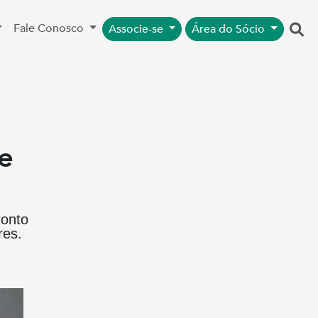
Fale Conosco
Associe-se
Área do Sócio
e
ronto
res.