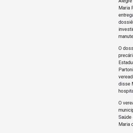
Alegre
Maria R
entreg
dossiê
invest
manute
O doss
precár
Estadu
Parton
veread
disse 
hospit
O vere
munici
Saúde 
Maria 