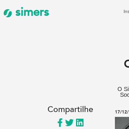
simers
In
O Si
Soc
Compartilhe
17/12/