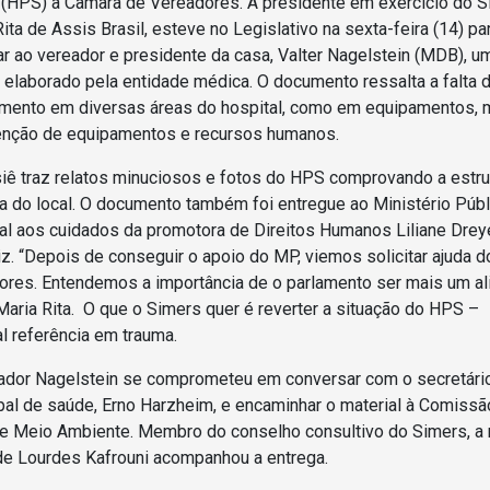
 (HPS) à Câmara de Vereadores. A presidente em exercício do S
ita de Assis Brasil, esteve no Legislativo na sexta-feira (14) pa
ar ao vereador e presidente da casa, Valter Nagelstein (MDB), u
 elaborado pela entidade médica. O documento ressalta a falta 
imento em diversas áreas do hospital, como em equipamentos, 
nção de equipamentos e recursos humanos.
iê traz relatos minuciosos e fotos do HPS comprovando a estru
ia do local. O documento também foi entregue ao Ministério Públ
al aos cuidados da promotora de Direitos Humanos Liliane Drey
iz. “Depois de conseguir o apoio do MP, viemos solicitar ajuda d
ores. Entendemos a importância de o parlamento ser mais um ali
Maria Rita. O que o Simers quer é reverter a situação do HPS –
al referência em trauma.
ador Nagelstein se comprometeu em conversar com o secretári
pal de saúde, Erno Harzheim, e encaminhar o material à Comissã
e Meio Ambiente. Membro do conselho consultivo do Simers, a
de Lourdes Kafrouni acompanhou a entrega.