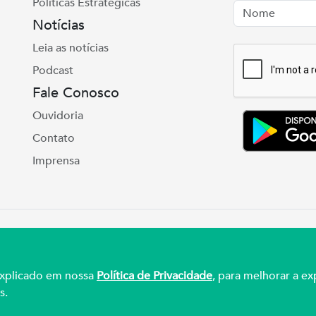
Políticas Estratégicas
Nome
Email
Notícias
Leia as notícias
Podcast
Fale Conosco
Ouvidoria
Contato
Imprensa
e Real, 975 Petrópolis | Porto Alegre | (51) 3027
ul – CNPJ 92.990.498/0001-03
 explicado em nossa
Política de Privacidade
, para melhorar a ex
s.