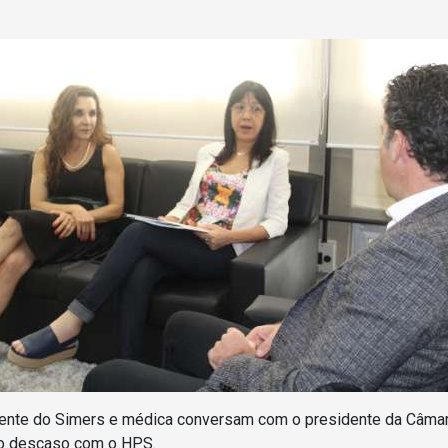
ente do Simers e médica conversam com o presidente da Câma
o descaso com o HPS.