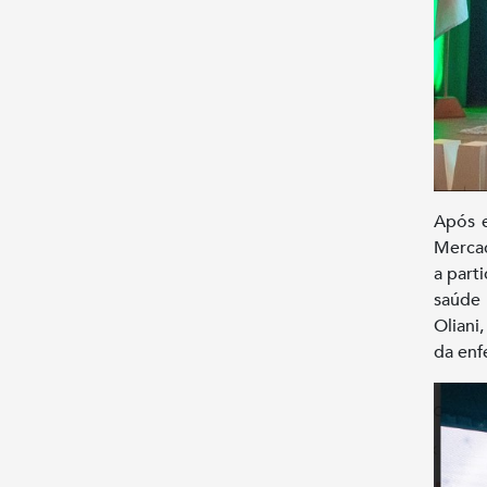
Após 
Mercad
a part
saúde 
Oliani
da enf