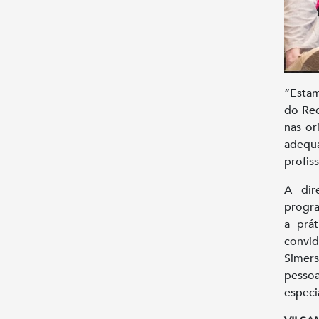
“Esta
do Re
nas or
adequ
profis
A dir
progra
a prá
convid
Simer
pessoa
especi