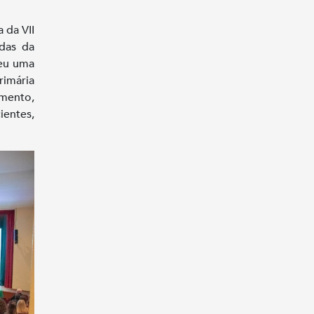
 da VII
das da
ceu uma
rimária
ento,
ntes,