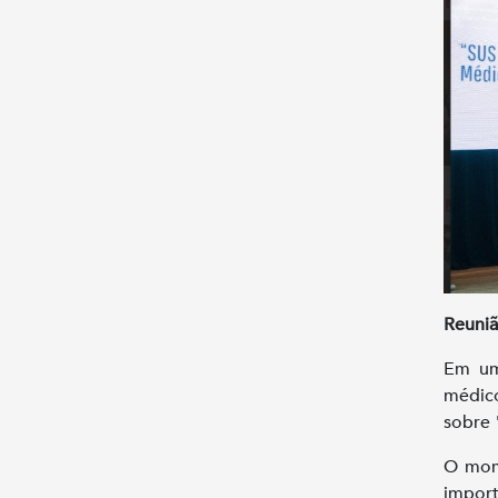
Reuni
Em um
médico
sobre 
O mome
impor