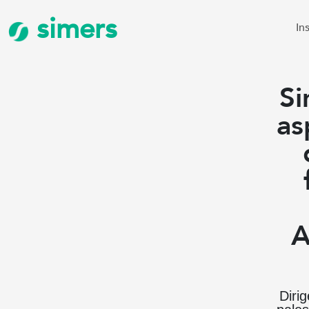
simers
In
Si
as
A
Diri