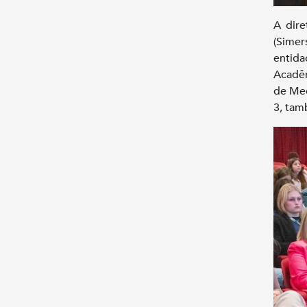
A dire
(Simer
entida
Acadêm
de Med
3, tam