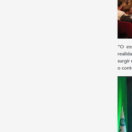
“O es
reali
surgir
o cont