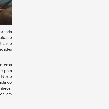
ornada
uidade
ticas e
idades
ntensa
is para
 Norte
acia do
nhecer
dos, em