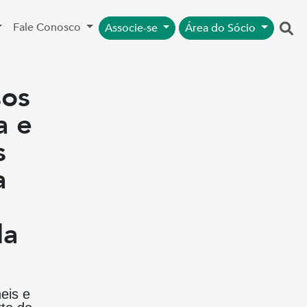
Fale Conosco
Associe-se
Área do Sócio
sos
a e
s
a
da
eis e