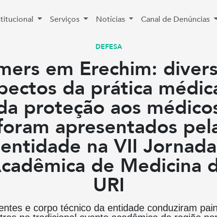
stitucional
Serviços
Notícias
Canal de Denúncias
DEFESA
mers em Erechim: diver
pectos da prática médic
da proteção aos médico
foram apresentados pel
entidade na VII Jornada
cadêmica de Medicina 
URI
gentes e corpo técnico da entidade conduziram pain