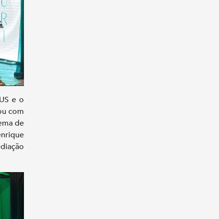
US e o
tou com
tema de
enrique
ediação