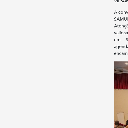
VII S
A conv
SAMUR
Atençã
valios
em S
agen
encami