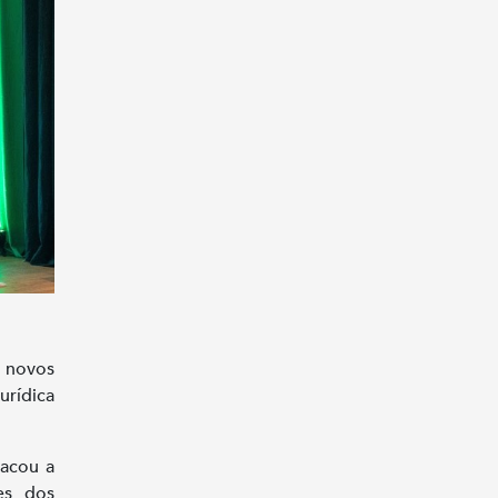
 novos
urídica
tacou a
es dos