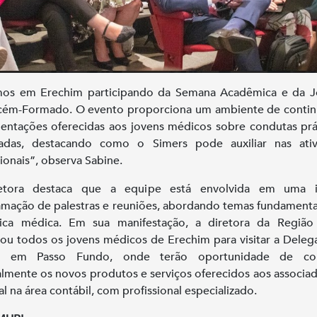
mos em Erechim participando da Semana Acadêmica e da J
cém-Formado. O evento proporciona um ambiente de contin
ientações oferecidas aos jovens médicos sobre condutas prá
adas, destacando como o Simers pode auxiliar nas ativ
sionais”, observa Sabine.
etora destaca que a equipe está envolvida em uma i
mação de palestras e reuniões, abordando temas fundamenta
tica médica. Em sua manifestação, a diretora da Região
ou todos os jovens médicos de Erechim para visitar a Deleg
s em Passo Fundo, onde terão oportunidade de co
lmente os novos produtos e serviços oferecidos aos associa
al na área contábil, com profissional especializado.