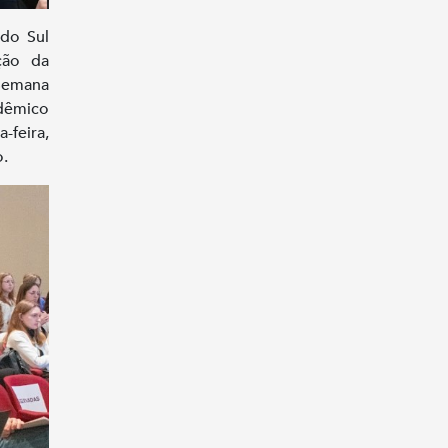
 do Sul
ação da
 Semana
adêmico
-feira,
.