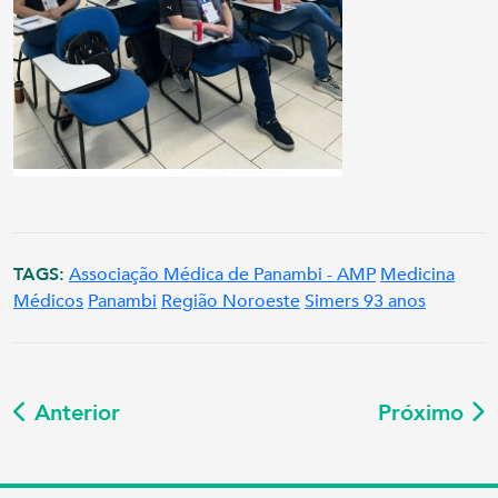
TAGS:
Associação Médica de Panambi - AMP
Medicina
Médicos
Panambi
Região Noroeste
Simers 93 anos
Anterior
Próximo