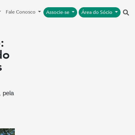
Fale Conosco
Associe-se
Área do Sócio
:
do
s
, pela