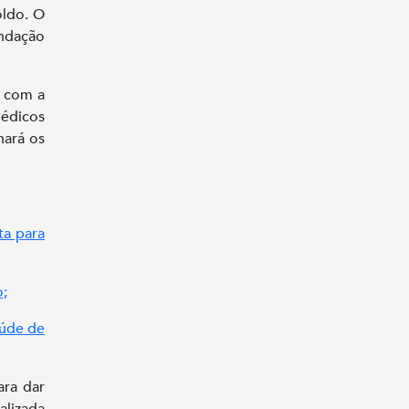
oldo. O
ndação
, com a
édicos
hará os
ta para
o;
aúde de
ara dar
alizada