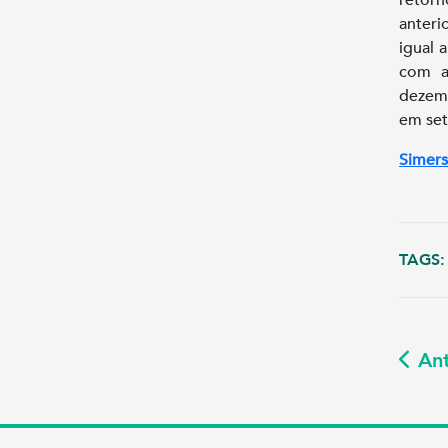
anter
igual 
com a
dezemb
em set
Simers
TAGS:
Ant