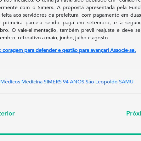
iormente com o Simers. A proposta apresentada pela Fund
a feita aos servidores da prefeitura, com pagamento em duas
 primeira parcela sendo paga em setembro, e a segun
ro. O vale-alimentação, também prevê reajuste e deve s
embro, retroativo a maio, junho, julho e agosto.
: coragem para defender e gestão para avançar! Associe-se.
Médicos
Medicina
SIMERS 94 ANOS
São Leopoldo
SAMU
erior
Pró