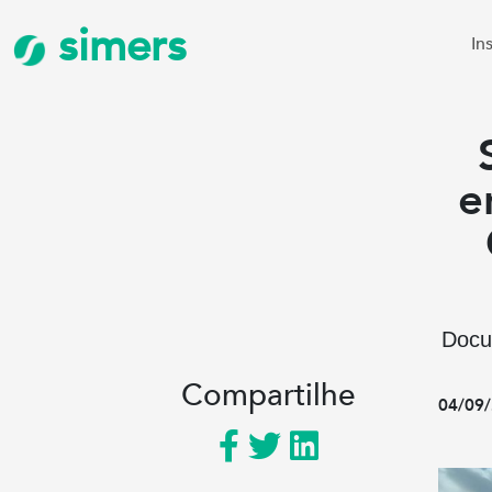
simers
In
e
Docum
Compartilhe
04/09/