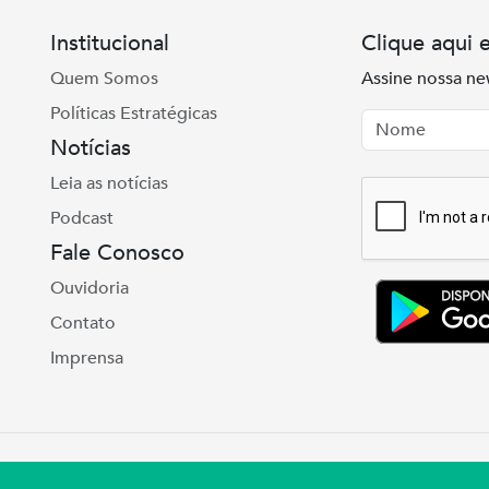
Institucional
Clique aqui 
Quem Somos
Assine nossa ne
Políticas Estratégicas
Nome
Email
Notícias
Leia as notícias
Podcast
Fale Conosco
Ouvidoria
Contato
Imprensa
e Real, 975 Petrópolis | Porto Alegre | (51) 3027