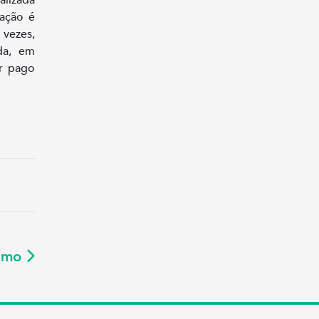
ação é
 vezes,
da, em
er pago
ximo