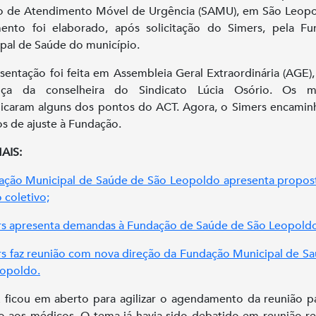
o de Atendimento Móvel de Urgência (SAMU), em São Leop
ento foi elaborado, após solicitação do Simers, pela Fu
pal de Saúde do município.
sentação foi feita em Assembleia Geral Extraordinária (AGE)
nça da conselheira do Sindicato Lúcia Osório. Os m
dicaram alguns dos pontos do ACT. Agora, o Simers encamin
s de ajuste à Fundação.
AIS:
ação Municipal de Saúde de São Leopoldo apresenta propos
 coletivo;
rs apresenta demandas à Fundação de Saúde de São Leopold
rs faz reunião com nova direção da Fundação Municipal de S
opoldo.
ficou em aberto para agilizar o agendamento da reunião p
o aos médicos. O tema já havia sido debatido em reunião re