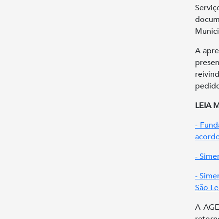
Serviç
docum
Munici
A apre
prese
reivin
pedido
LEIA M
- Fund
acordo
- Sime
- Sime
São Le
A AGE 
retorn