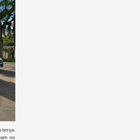
 terça-
tuam no