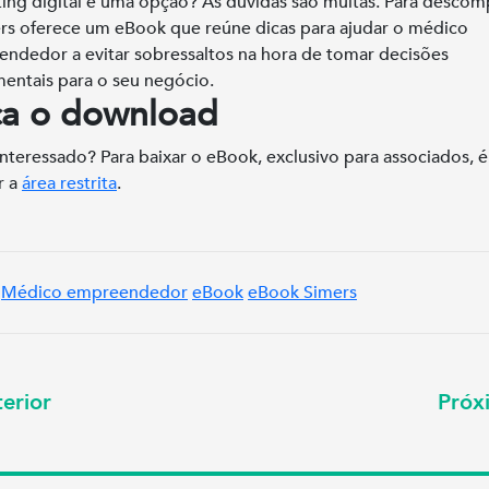
ing digital é uma opção? As dúvidas são muitas. Para descomp
rs oferece um eBook que reúne dicas para ajudar o médico
ndedor a evitar sobressaltos na hora de tomar decisões
entais para o seu negócio.
ça o download
interessado? Para baixar o eBook, exclusivo para associados, é
r a
área restrita
.
Médico empreendedor
eBook
eBook Simers
erior
Pró