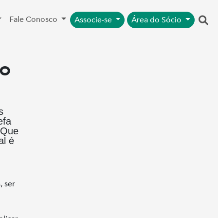
Fale Conosco
Associe-se
Área do Sócio
 o
s
efa
 Que
al é
 ser