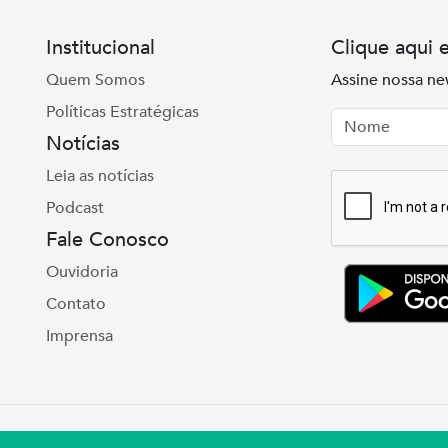
Institucional
Clique aqui 
Quem Somos
Assine nossa ne
Políticas Estratégicas
Nome
Email
Notícias
Leia as notícias
Podcast
Fale Conosco
Ouvidoria
Contato
Imprensa
e Real, 975 Petrópolis | Porto Alegre | (51) 3027