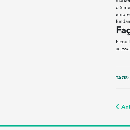
market
o Sime
empree
fundam
Fa
Ficou 
acessa
TAGS:
Ant