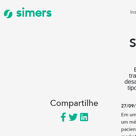
simers
In
S
tr
des
tip
Compartilhe
27/09/
Em um 
um méd
pacien