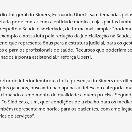
 diretor-geral do Simers, Fernando Uberti, são demandas pela
etaria pode contar com a entidade médica, cujas pautas tam
respeito à Saúde e sociedade, de forma mais ampla: “podemo
xemplo a nossa luta pela redução da judicialização na Saúde
no que representa ônus para a estrutura judicial, para os ges
os e para os profissionais de saúde. Recursos que poderiam se
onados à ponta assistencial,” reforça Uberti.
iretor do interior lembrou a forte presença do Simers nos dife
pios gaúchos, buscando não apenas a defesa da categoria, m
cionando atendimento de qualidade a quem precisa. Segund
, “o Sindicato, sim, quer condições de trabalho para os médic
mbém representa melhorias para os pacientes, com ampliaçã
ias de serviços”.