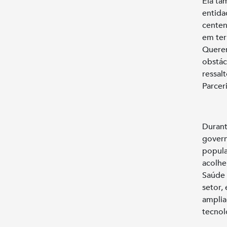
Ela ta
entida
centen
em ter
Querem
obstác
ressalt
Parcer
Durant
govern
popula
acolhe
Saúde e
setor,
amplia
tecnol