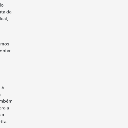
do
nta da
ual,
remos
contar
 a
a
também
ara a
 a
ita.