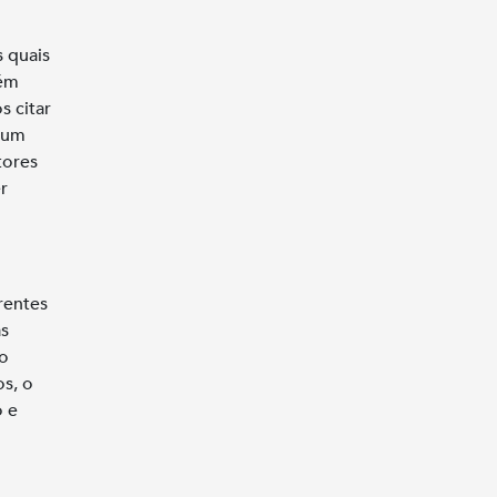
s quais
bém
s citar
, um
tores
r
rentes
as
o
os, o
o e