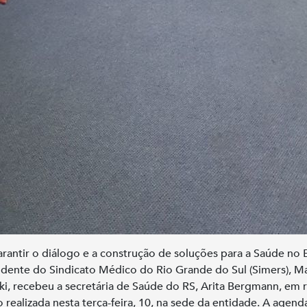
arantir o diálogo e a construção de soluções para a Saúde no 
idente do Sindicato Médico do Rio Grande do Sul (Simers), M
ki, recebeu a secretária de Saúde do RS, Arita Bergmann, em 
 realizada nesta terça-feira, 10, na sede da entidade. A agend