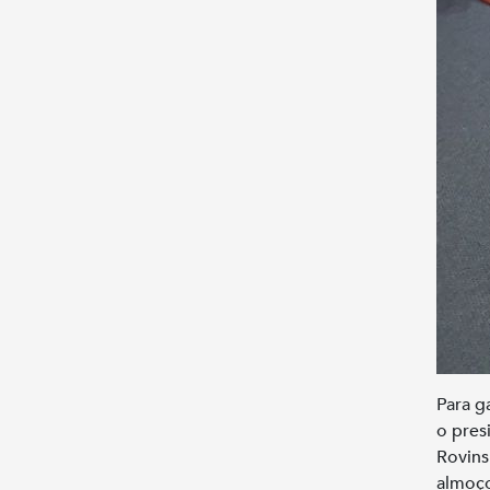
Para g
o pres
Rovins
almoço