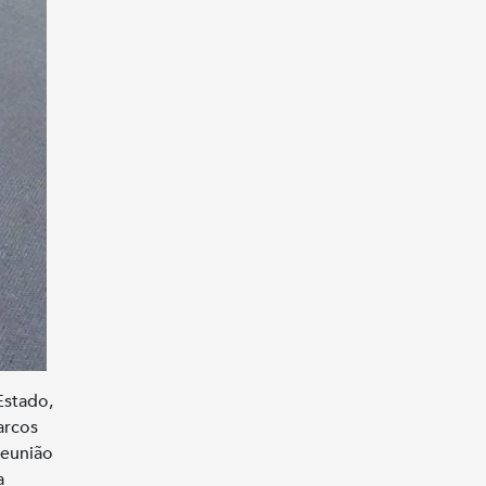
Estado,
arcos
reunião
a