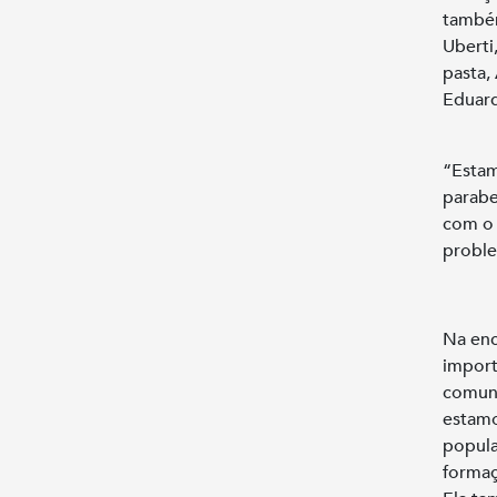
também
Uberti,
pasta,
Eduard
“Estam
parabe
com o 
proble
Na enc
import
comuni
estamo
popula
formaç