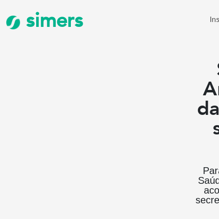
simers
In
A
da
Par
Saúd
aco
secre