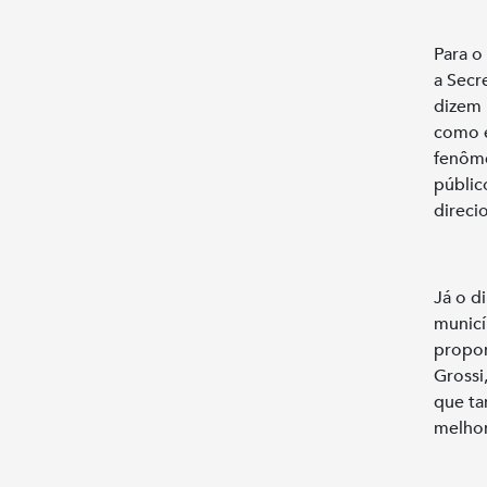
Para o
a Secr
dizem 
como e
fenôme
públic
direci
Já o d
municí
propor
Grossi
que ta
melhor