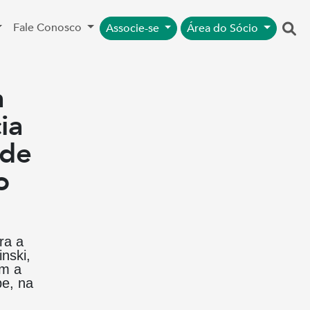
Fale Conosco
Associe-se
Área do Sócio
a
ia
 de
o
ra a
nski,
om a
pe, na