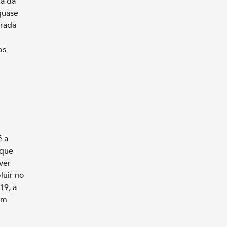
ia da
quase
nrada
os
é a
 que
ver
luir no
19, a
em