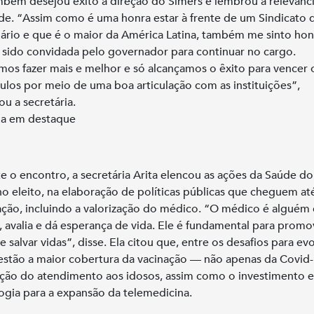
mbém desejou êxito à direção do Simers e lembrou a relevânc
de. “Assim como é uma honra estar à frente de um Sindicato 
ário e que é o maior da América Latina, também me sinto ho
 sido convidada pelo governador para continuar no cargo.
os fazer mais e melhor e só alcançamos o êxito para vencer 
ulos por meio de uma boa articulação com as instituições”,
ou a secretária.
ia em destaque
e o encontro, a secretária Arita elencou as ações da Saúde do
o eleito, na elaboração de políticas públicas que cheguem at
ção, incluindo a valorização do médico. “O médico é alguém
, avalia e dá esperança de vida. Ele é fundamental para promo
 salvar vidas”, disse. Ela citou que, entre os desafios para evo
 estão a maior cobertura da vacinação — não apenas da Covid-
ção do atendimento aos idosos, assim como o investimento 
ogia para a expansão da telemedicina.