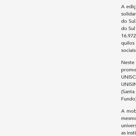
A ediç
solida
do Sul
do Sul
16.972
quilos
sociai
Neste 
promov
UNISC 
UNISI
(Santa
Fundo)
A mobi
mesmo 
univer
as ins