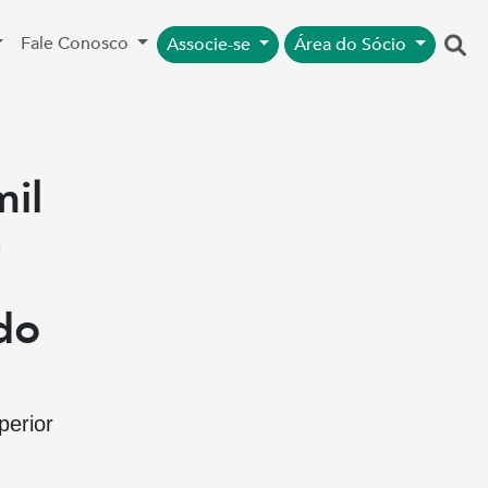
Fale Conosco
Associe-se
Área do Sócio
il
a
do
perior