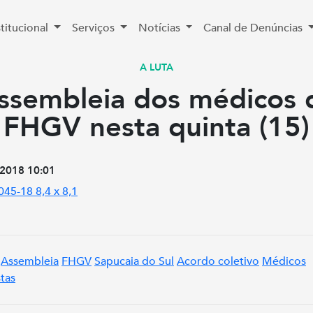
stitucional
Serviços
Notícias
Canal de Denúncias
A LUTA
ssembleia dos médicos 
FHGV nesta quinta (15)
2018 10:01
Assembleia
FHGV
Sapucaia do Sul
Acordo coletivo
Médicos
stas