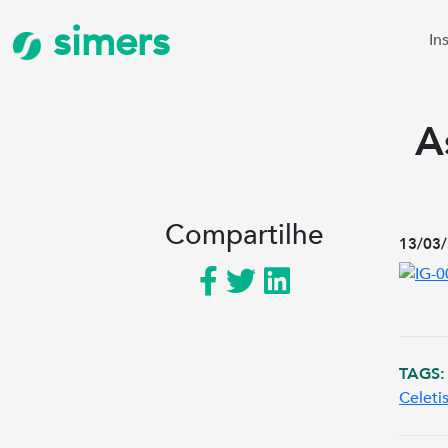
simers
In
A
Compartilhe
13/03/
TAGS:
Celeti