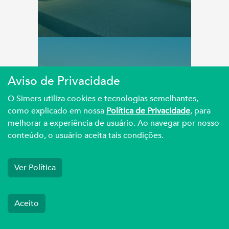
DEFESA
Aviso de Privacidade
O Simers utiliza cookies e tecnologias semelhantes,
como explicado em nossa
Política de Privacidade
, para
GHC: Médicos aprovam
melhorar a experiência de usuário. Ao navegar por nosso
a renovação do ACT e
conteúdo, o usuário aceita tais condições.
PCCS ...
Ver Política
Aceito
MÉDICO