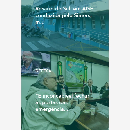
Rosário do Sul: em AGE
conduzida pelo Simers,
m...
DEFESA
“É inconcebível fechar
as portas das
emergência...