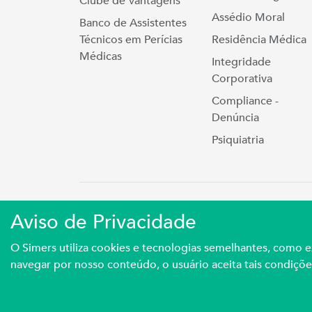
Clube de Vantagens
Assédio Moral
Banco de Assistentes
Técnicos em Perícias
Residência Médica
Médicas
Integridade
Corporativa
Compliance -
Denúncia
Psiquiatria
Simers © 2023 | Rua Coronel Cort
Aviso de Privacidade
Sindicato Médico Do Rio Grande Do S
O Simers utiliza cookies e tecnologias semelhantes, como
navegar por nosso conteúdo, o usuário aceita tais condiçõe