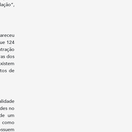
lação”,
lareceu
que 124
ntração
ras dos
existem
tos de
alidade
ades no
 de um
za como
ossuem