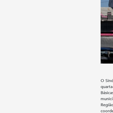
O Sind
quarta
Básica
municí
Regiã
coorde