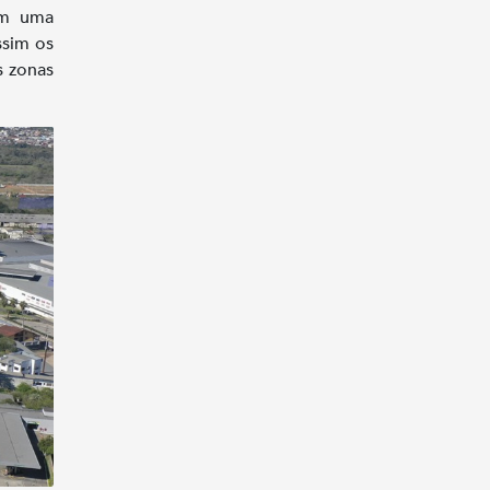
sim uma
ssim os
s zonas