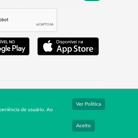
.3737
Ver Política
periência de usuário. Ao
Aceito