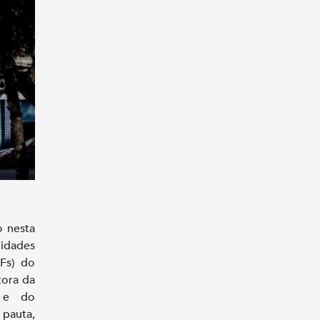
o nesta
nidades
SFs) do
tora da
, e do
 pauta,