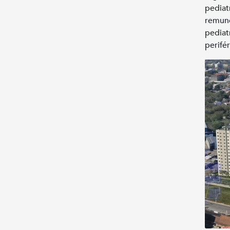
pediat
remune
pediat
perifé