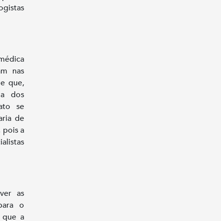
ogistas
 médica
am nas
 e que,
ia dos
ato se
aria de
 pois a
alistas
ver as
para o
o que a