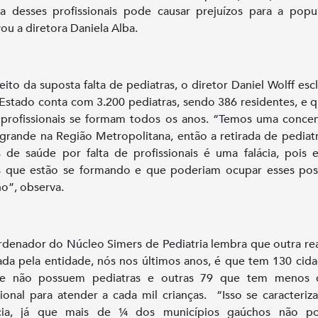
da desses profissionais pode causar prejuízos para a popu
ou a diretora Daniela Alba.
eito da suposta falta de pediatras, o diretor Daniel Wolff esc
Estado conta com 3.200 pediatras, sendo 386 residentes, e 
profissionais se formam todos os anos. “Temos uma conce
grande na Região Metropolitana, então a retirada de pediat
 de saúde por falta de profissionais é uma falácia, pois 
s que estão se formando e que poderiam ocupar esses pos
ho”, observa.
denador do Núcleo Simers de Pediatria lembra que outra re
ada pela entidade, nós nos últimos anos, é que tem 130 cid
e não possuem pediatras e outras 79 que tem menos
sional para atender a cada mil crianças. “Isso se caracteri
cia, já que mais de ¼ dos municípios gaúchos não p