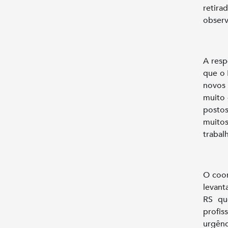
retira
observ
A resp
que o 
novos 
muito 
postos
muito
trabal
O coor
levant
RS qu
profis
urgên