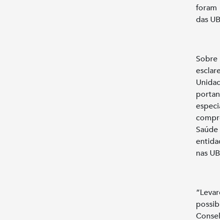
foram 
das UB
Sobre 
escla
Unidad
porta
espec
compro
Saúde 
entida
nas UB
“Leva
possi
Consel