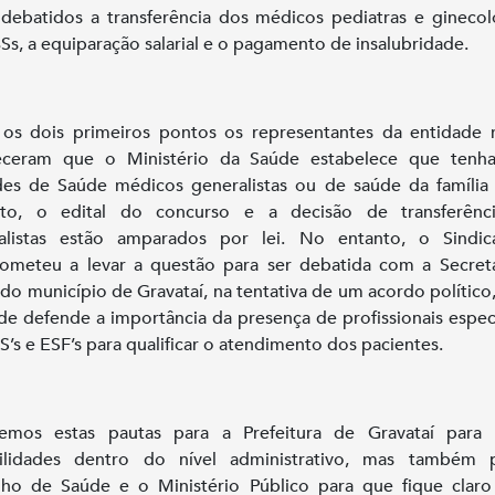
debatidos a transferência dos médicos pediatras e ginecol
Ss, a equiparação salarial e o pagamento de insalubridade.
os dois primeiros pontos os representantes da entidade
receram que o Ministério da Saúde estabelece que tenh
es de Saúde médicos generalistas ou de saúde da família
nto, o edital do concurso e a decisão de transferênc
ialistas estão amparados por lei. No entanto, o Sindic
meteu a levar a questão para ser debatida com a Secret
do município de Gravataí, na tentativa de um acordo político,
de defende a importância da presença de profissionais especi
S’s e ESF’s para qualificar o atendimento dos pacientes.
remos estas pautas para a Prefeitura de Gravataí para 
bilidades dentro do nível administrativo, mas também 
ho de Saúde e o Ministério Público para que fique clar