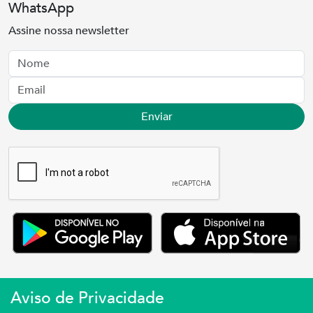
WhatsApp
Assine nossa newsletter
Nome
Email
Enviar
Aviso de Privacidade