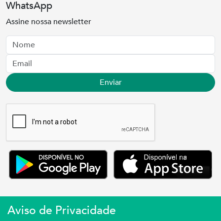
WhatsApp
Assine nossa newsletter
Nome
Email
Enviar
Aviso de Privacidade