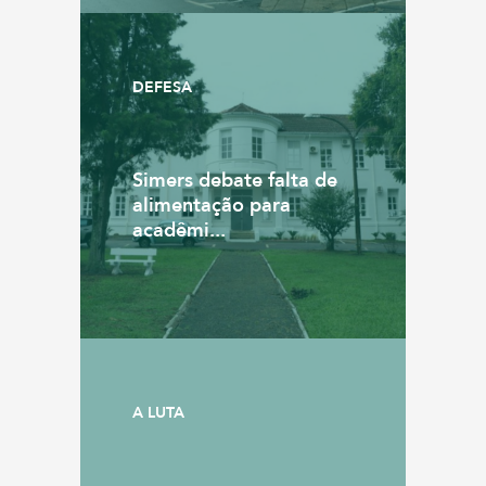
DEFESA
Simers debate falta de
alimentação para
acadêmi...
A LUTA