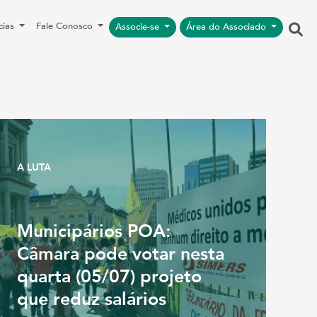
cias
Fale Conosco
Associe-se
Área do Associado
A LUTA
Municipários POA:
Câmara pode votar nesta
quarta (05/07) projeto
que reduz salários