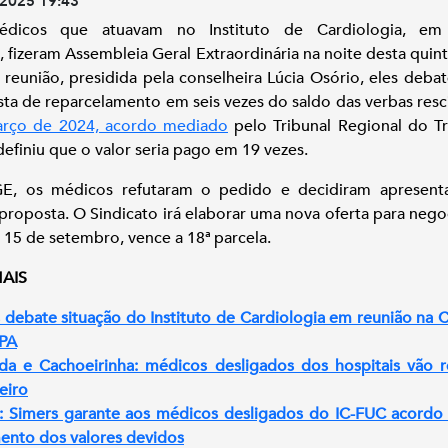
2025 19:43
dicos que atuavam no Instituto de Cardiologia, em
, fizeram Assembleia Geral Extraordinária na noite desta quinta
 reunião, presidida pela conselheira Lúcia Osório, eles deba
ta de reparcelamento em seis vezes do saldo das verbas resci
rço de 2024, acordo mediado
pelo Tribunal Regional do T
 definiu que o valor seria pago em 19 vezes.
E, os médicos refutaram o pedido e decidiram apresent
proposta. O Sindicato irá elaborar uma nova oferta para nego
 15 de setembro, vence a 18ª parcela.
MAIS
 debate situação do Instituto de Cardiologia em reunião na
PA
da e Cachoeirinha: médicos desligados dos hospitais vão 
eiro
a: Simers garante aos médicos desligados do IC-FUC acordo
nto dos valores devidos