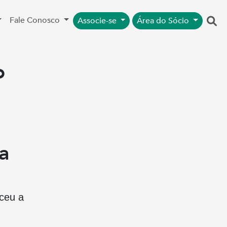
Fale Conosco
Associe-se
Área do Sócio
o
a
ceu a