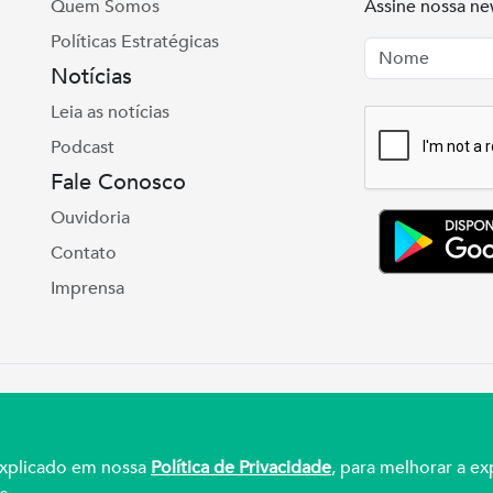
Quem Somos
Assine nossa ne
Políticas Estratégicas
Nome
Email
Notícias
Leia as notícias
Podcast
Fale Conosco
Ouvidoria
Contato
Imprensa
e Real, 975 Petrópolis | Porto Alegre | (51) 3027
ul – CNPJ 92.990.498/0001-03
 explicado em nossa
Política de Privacidade
, para melhorar a ex