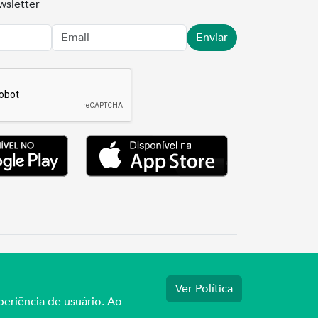
wsletter
Enviar
.3737
Ver Política
periência de usuário. Ao