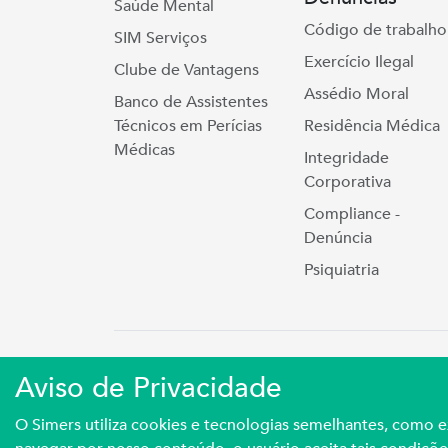
Saúde Mental
Código de trabalho
SIM Serviços
Exercício Ilegal
Clube de Vantagens
Assédio Moral
Banco de Assistentes
Técnicos em Perícias
Residência Médica
Médicas
Integridade
Corporativa
Compliance -
Denúncia
Psiquiatria
Simers © 2023 | Rua Coronel Cort
Aviso de Privacidade
Sindicato Médico Do Rio Grande Do S
O Simers utiliza cookies e tecnologias semelhantes, como