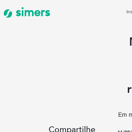
simers
In
Em m
Compartilhe