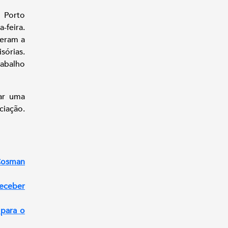
 Porto
-feira.
teram a
sórias.
rabalho
ar uma
ciação.
 Cosman
receber
 para o