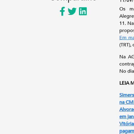
11/09/
Os mé
Alegre
11. Na
propos
Em ma
(TRT),
Na AG
contra
No dia
LEIA 
Simers
na CM
Alvora
em jan
Vitóri
pagame