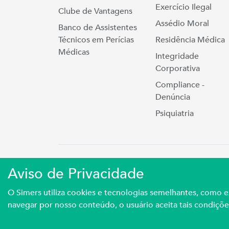
Exercício Ilegal
Clube de Vantagens
Assédio Moral
Banco de Assistentes
Técnicos em Perícias
Residência Médica
Médicas
Integridade
Corporativa
Compliance -
Denúncia
Psiquiatria
Simers © 2023 | Rua Coronel Cort
Aviso de Privacidade
Sindicato Médico Do Rio Grande Do S
O Simers utiliza cookies e tecnologias semelhantes, como
navegar por nosso conteúdo, o usuário aceita tais condiçõe