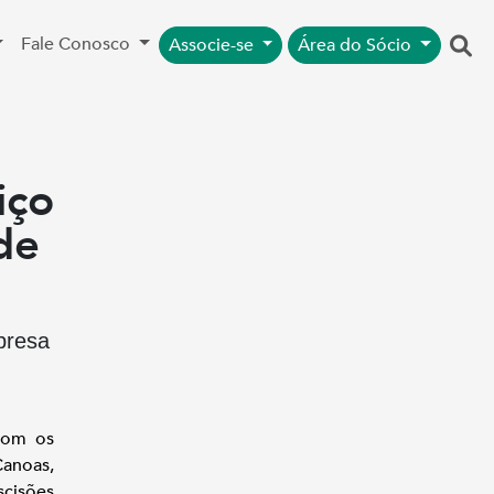
Fale Conosco
Associe-se
Área do Sócio
iço
de
presa
com os
Canoas,
scisões