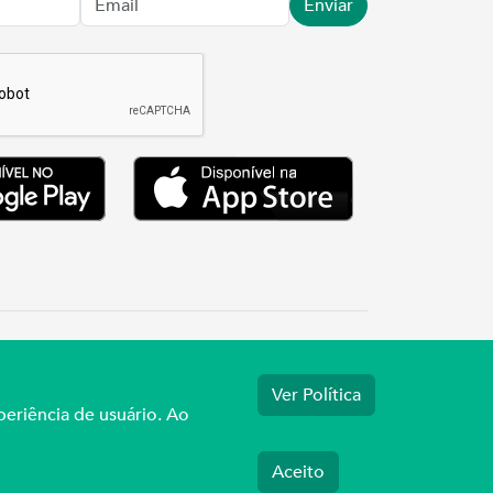
Enviar
.3737
Ver Política
periência de usuário. Ao
Aceito