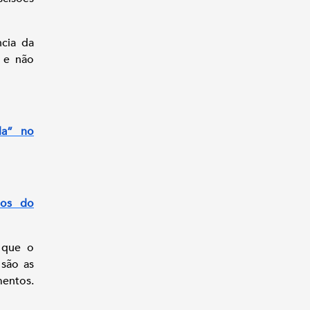
ncia da
 e não
da” no
tos do
 que o
 são as
mentos.