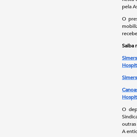
pela A
O pres
mobil
recebe
Saiba 
Simer
Hospit
Simers
Canoa
Hospit
O dep
Sindic
outras
A enti