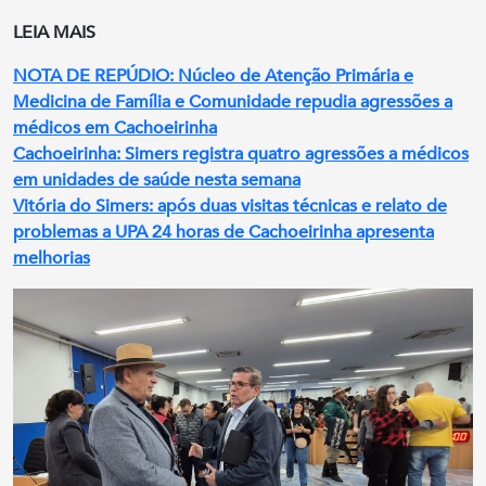
LEIA MAIS
NOTA DE REPÚDIO: Núcleo de Atenção Primária e
Medicina de Família e Comunidade repudia agressões a
médicos em Cachoeirinha
Cachoeirinha: Simers registra quatro agressões a médicos
em unidades de saúde nesta semana
Vitória do Simers: após duas visitas técnicas e relato de
problemas a UPA 24 horas de Cachoeirinha apresenta
melhorias