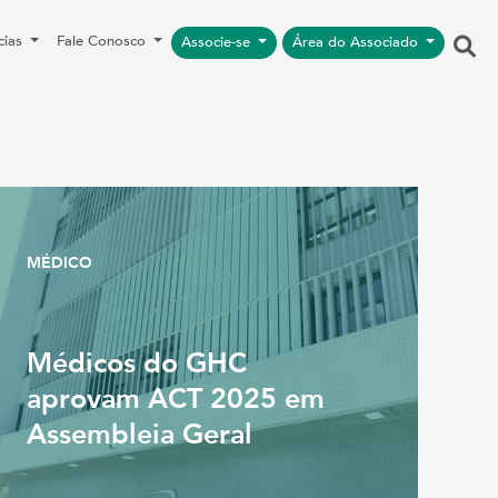
cias
Fale Conosco
Associe-se
Área do Associado
MÉDICO
Médicos do GHC
aprovam ACT 2025 em
Assembleia Geral