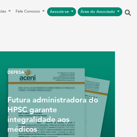
cias
Fale Conosco
Associe-se
Área do Associado
DEFESA
Futura administradora do
HPSC garante
integralidade aos
médicos