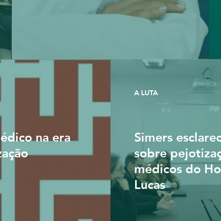
A LUTA
édico na era
Simers esclare
zação
sobre pejotiza
médicos do Hos
Lucas