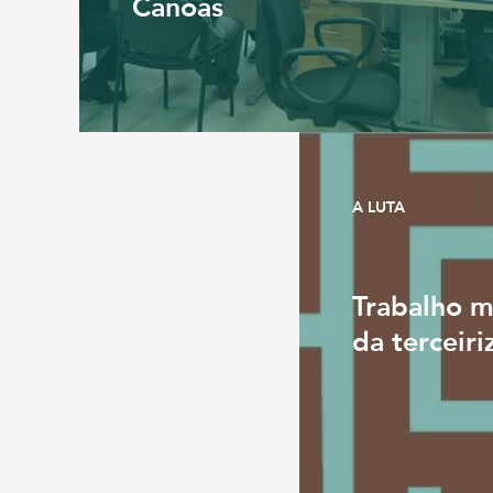
Canoas
A LUTA
Trabalho m
da terceiri