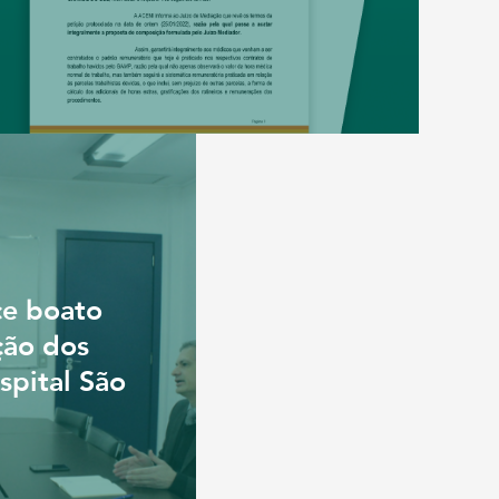
ce boato
ção dos
pital São