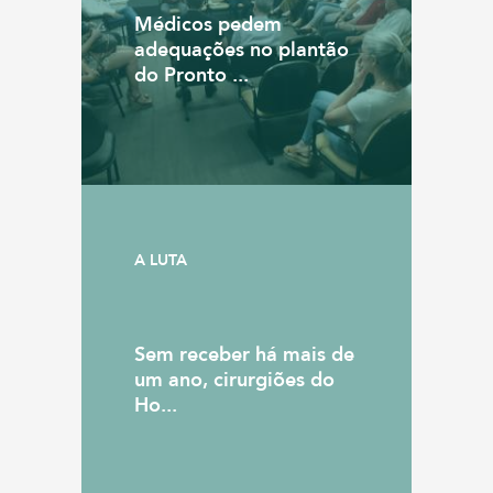
Médicos pedem
adequações no plantão
do Pronto ...
A LUTA
Sem receber há mais de
um ano, cirurgiões do
Ho...