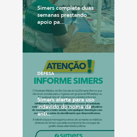
Simers completa duas
semanas prestando
apoio pa...
DEFESA
Simers alerta para uso
indevido do nome da
enti...