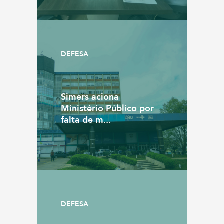
DEFESA
Simers aciona
Ministério Público por
falta de m...
DEFESA