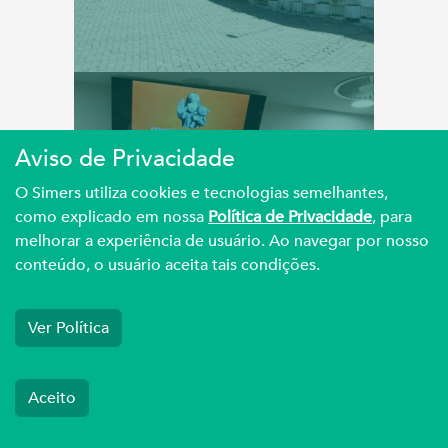
DEFESA
Aviso de Privacidade
O Simers utiliza cookies e tecnologias semelhantes,
como explicado em nossa
Política de Privacidade
, para
Simers participa de
melhorar a experiência de usuário. Ao navegar por nosso
Seminário de Combate
conteúdo, o usuário aceita tais condições.
à Pedo...
Ver Política
Aceito
DEFESA